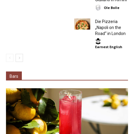
Ole Bolle
Die Pizzeria
„Napoli on the
Road“ in London
Earnest English
Bars