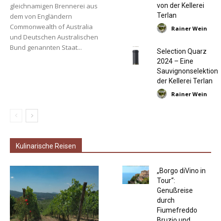
von der Kellerei
gleichnamigen Brennerei aus
Terlan
dem von Engländern
Commonwealth of Australia
Rainer Wein
und Deutschen Australischen
Bund genannten Staat...
Selection Quarz
2024 – Eine
Sauvignonselektion
der Kellerei Terlan
Rainer Wein
Kulinarische Reisen
„Borgo diVino in
Tour“:
Genußreise
durch
Fiumefreddo
Bruzio und