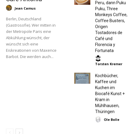
Peru, dann Puku
Jean Camus
Puku, Three
Monkeys Coffee,
Berlin, Deutschland
Coffee Busters,
(Gastrosofie). Wer mitten in
Origen
der Metropole Paris eine
Tostadores de
Abkühlung wünscht, der
Café und
wünscht sich eine
Florencia y
Eiskreationen von Maxence
Fortunata
Barbot. Die werden auch...
Torsten Kremer
Kochbücher,
Kaffee und
Kuchen im
Biocafé Kunst +
Kram in
Mühlhausen,
Thüringen
Ole Bolle