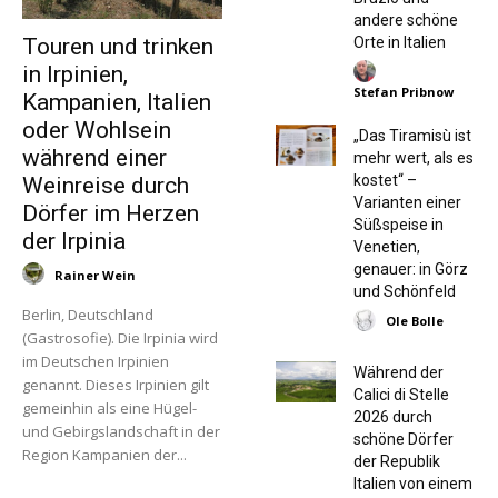
andere schöne
Orte in Italien
Touren und trinken
in Irpinien,
Stefan Pribnow
Kampanien, Italien
oder Wohlsein
„Das Tiramisù ist
während einer
mehr wert, als es
kostet“ –
Weinreise durch
Varianten einer
Dörfer im Herzen
Süßspeise in
der Irpinia
Venetien,
genauer: in Görz
Rainer Wein
und Schönfeld
Berlin, Deutschland
Ole Bolle
(Gastrosofie). Die Irpinia wird
im Deutschen Irpinien
Während der
genannt. Dieses Irpinien gilt
Calici di Stelle
gemeinhin als eine Hügel-
2026 durch
und Gebirgslandschaft in der
schöne Dörfer
Region Kampanien der...
der Republik
Italien von einem