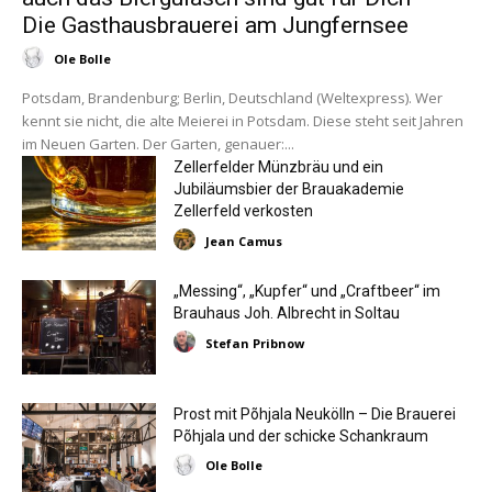
Die Gasthausbrauerei am Jungfernsee
Ole Bolle
Potsdam, Brandenburg; Berlin, Deutschland (Weltexpress). Wer
kennt sie nicht, die alte Meierei in Potsdam. Diese steht seit Jahren
im Neuen Garten. Der Garten, genauer:...
Zellerfelder Münzbräu und ein
Jubiläumsbier der Brauakademie
Zellerfeld verkosten
Jean Camus
„Messing“, „Kupfer“ und „Craftbeer“ im
Brauhaus Joh. Albrecht in Soltau
Stefan Pribnow
Prost mit Põhjala Neukölln – Die Brauerei
Põhjala und der schicke Schankraum
Ole Bolle