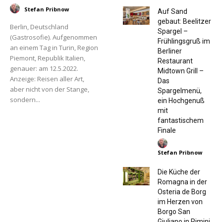
Stefan Pribnow
Auf Sand
gebaut: Beelitzer
Berlin, Deutschland
Spargel –
(Gastrosofie). Aufgenommen
Frühlingsgruß im
an einem Tag in Turin, Region
Berliner
Piemont, Republik Italien,
Restaurant
genauer: am 12.5.2022.
Midtown Grill –
Anzeige: Reisen aller Art,
Das
aber nicht von der Stange,
Spargelmenü,
sondern...
ein Hochgenuß
mit
fantastischem
Finale
Stefan Pribnow
Die Küche der
Romagna in der
Osteria de Borg
im Herzen von
Borgo San
Giuliano in Rimini