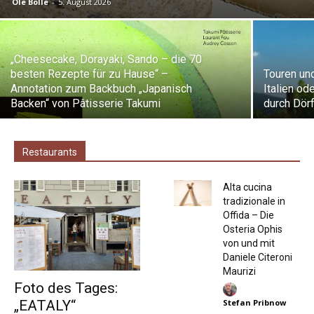
Ole Bolle
-
5. August 2026
„Cheesecake, Dorayaki, Sando – die 70
besten Rezepte für zu Hause“ –
Touren und
Annotation zum Backbuch „Japanisch
Italien o
Backen“ von Pâtisserie Takumi
durch Dörf
Restaurants
Alta cucina
tradizionale in
Offida – Die
Osteria Ophis
von und mit
Daniele Citeroni
Maurizi
Foto des Tages:
Stefan Pribnow
„EATALY“