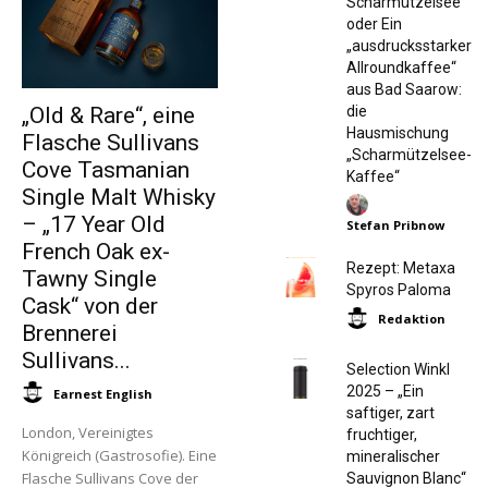
Scharmützelsee
oder Ein
„ausdrucksstarker
Allroundkaffee“
aus Bad Saarow:
die
„Old & Rare“, eine
Hausmischung
Flasche Sullivans
„Scharmützelsee-
Cove Tasmanian
Kaffee“
Single Malt Whisky
– „17 Year Old
Stefan Pribnow
French Oak ex-
Rezept: Metaxa
Tawny Single
Spyros Paloma
Cask“ von der
Redaktion
Brennerei
Sullivans...
Selection Winkl
2025 – „Ein
Earnest English
saftiger, zart
London, Vereinigtes
fruchtiger,
Königreich (Gastrosofie). Eine
mineralischer
Flasche Sullivans Cove der
Sauvignon Blanc“