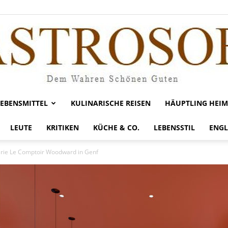
LEBENSMITTEL
KULINARISCHE REISEN
HÄUPTLING HEIM
Gastrosofie
LEUTE
KRITIKEN
KÜCHE & CO.
LEBENSSTIL
ENGL
erie Le Comptoir Woodward in Genf