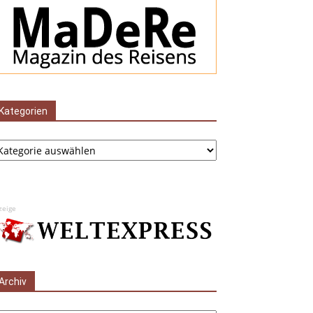
Kategorien
tegorien
zeige
Archiv
chiv