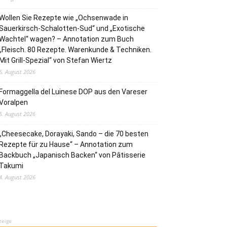
Wollen Sie Rezepte wie „Ochsenwade in
Sauerkirsch-Schalotten-Sud“ und „Exotische
Wachtel“ wagen? – Annotation zum Buch
„Fleisch. 80 Rezepte. Warenkunde & Techniken.
Mit Grill-Spezial“ von Stefan Wiertz
6. August 2026
Formaggella del Luinese DOP aus den Vareser
Voralpen
5. August 2026
„Cheesecake, Dorayaki, Sando – die 70 besten
Rezepte für zu Hause“ – Annotation zum
Backbuch „Japanisch Backen“ von Pâtisserie
Takumi
4. August 2026
zeige