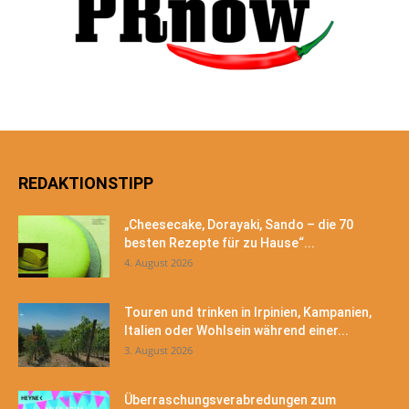
REDAKTIONSTIPP
„Cheesecake, Dorayaki, Sando – die 70
besten Rezepte für zu Hause“...
4. August 2026
Touren und trinken in Irpinien, Kampanien,
Italien oder Wohlsein während einer...
3. August 2026
Überraschungsverabredungen zum