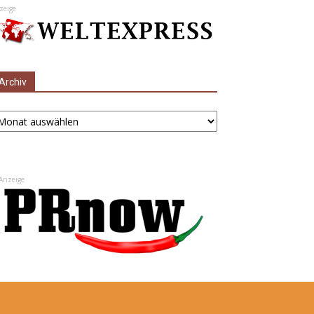
zeige
Archiv
chiv
Anzeige