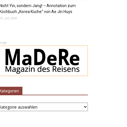
Nicht Yin, sondern Jang! – Annotation zum
Kochbuch „Korea Küche“ von Ae Jin Huys
31. Juli 2026
zeige
Kategorien
tegorien