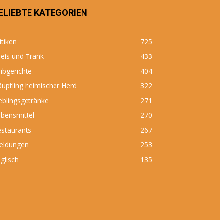
ELIEBTE KATEGORIEN
itiken
725
eis und Trank
433
ibgerichte
404
uptling heimischer Herd
322
eblingsgetränke
271
bensmittel
270
estaurants
267
eldungen
253
glisch
135