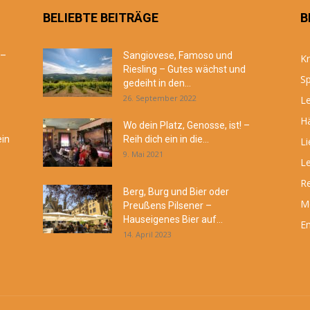
BELIEBTE BEITRÄGE
B
 –
Sangiovese, Famoso und
Kr
Riesling – Gutes wächst und
Sp
gedeiht in den...
26. September 2022
Le
Hä
Wo dein Platz, Genosse, ist! –
ein
Reih dich ein in die...
Li
9. Mai 2021
Le
R
Berg, Burg und Bier oder
M
Preußens Pilsener –
Hauseigenes Bier auf...
En
14. April 2023