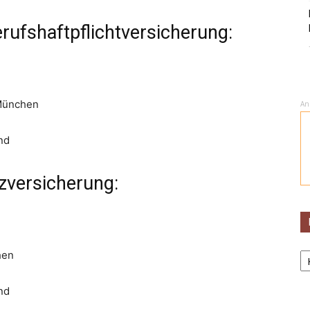
rufshaftpflichtversicherung:
 München
An
nd
zversicherung:
Ka
hen
nd