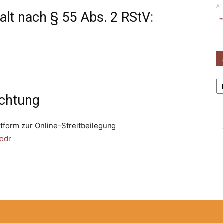
An
alt nach § 55 Abs. 2 RStV:
Ar
ichtung
ttform zur Online-Streitbeilegung
/odr