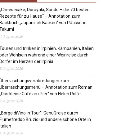
„Cheesecake, Dorayaki, Sando – die 70 besten
Rezepte für zu Hause“ – Annotation zum
Backbuch „Japanisch Backen“ von Pâtisserie
Takumi
4. August 2026
Touren und trinken in Irpinien, Kampanien, Italien
oder Wohlsein während einer Weinreise durch
Dörfer im Herzen der Irpinia
3. August 2026
Überraschungsverabredungen zum
Überraschungsmenü – Annotation zum Roman
„Das kleine Café am Pier“ von Helen Rolfe
2. August 2026
„Borgo diVino in Tour“: Genußreise durch
Fiumefreddo Bruzio und andere schöne Orte in
Italien
1. August 2026