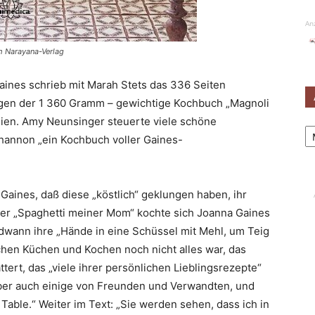
An
im Narayana-Verlag
Gaines schrieb mit Marah Stets das 336 Seiten
egen der 1 360 Gramm – gewichtige Kochbuch „Magnoli
hien. Amy Neunsinger steuerte viele schöne
Ar
hannon „ein Kochbuch voller Gaines-
Gaines, daß diese „köstlich“ geklungen haben, ihr
Über „Spaghetti meiner Mom“ kochte sich Joanna Gaines
dwann ihre „Hände in eine Schüssel mit Mehl, um Teig
achen Küchen und Kochen noch nicht alles war, das
ert, das „viele ihrer persönlichen Lieblingsrezepte“
 „aber auch einige von Freunden und Verwandten, und
Table.“ Weiter im Text: „Sie werden sehen, dass ich in