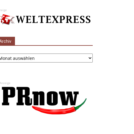
zeige
Archiv
chiv
Anzeige