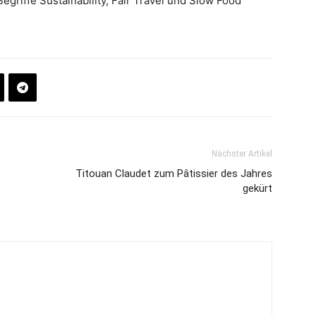
egriffe Sustainability, Fair Travel und Slow Food
Nächster Artikel
Titouan Claudet zum Pâtissier des Jahres
gekürt