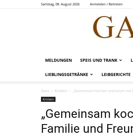
Samstag, 08. August 2026
Anmelden / Beitreten
MELDUNGEN
SPEIS UND TRANK
LIEBLINGSGETRÄNKE
LEIBGERICHTE
Start
Kritiken
„Gemeinsam kochen und essen mit F
Kritiken
„Gemeinsam koc
Familie und Freu