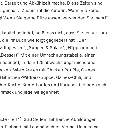
, Garzeit und Abkühlzeit mache. Diese Zeiten sind
 zu genau…“ Zudem rät die Autorin: Wenn Sie keine
g! Wenn Sie gerne Pilze essen, verwenden Sie mehr!“
skapitel befindet, heißt das nich, dass Sie es nur zum
die ihr Buch wie folgt gegliedert hat: „Der
 „Mittagessen“, „Suppen & Salate“, „Häppchen und
„Dessert“. Mit einer Umrechnungstabelle, einer
h beendet, in dem 125 abwechslungsreiche und
stecken. Wie wäre es mit Chicken Pot Pie, Gaines
Hähnchen-Wildreis-Suppe, Gaines-Chili, und
her Küche, Kunterbuntes und Kurioses befinden sich
chmack und jede Gelegenheit.
le (Teil 1), 336 Seiten, zahlreiche Abbildungen,
ter Einband mit Lesebändchen, Verlag: Unimedica-