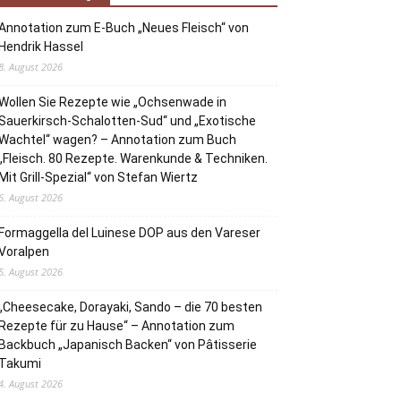
Annotation zum E-Buch „Neues Fleisch“ von
Hendrik Hassel
8. August 2026
Wollen Sie Rezepte wie „Ochsenwade in
Sauerkirsch-Schalotten-Sud“ und „Exotische
Wachtel“ wagen? – Annotation zum Buch
„Fleisch. 80 Rezepte. Warenkunde & Techniken.
Mit Grill-Spezial“ von Stefan Wiertz
6. August 2026
Formaggella del Luinese DOP aus den Vareser
Voralpen
5. August 2026
„Cheesecake, Dorayaki, Sando – die 70 besten
Rezepte für zu Hause“ – Annotation zum
Backbuch „Japanisch Backen“ von Pâtisserie
Takumi
4. August 2026