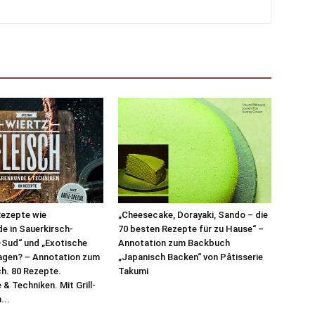
Rezepte wie
„Cheesecake, Dorayaki, Sando – die
e in Sauerkirsch-
70 besten Rezepte für zu Hause“ –
-Sud“ und „Exotische
Annotation zum Backbuch
agen? – Annotation zum
„Japanisch Backen“ von Pâtisserie
ch. 80 Rezepte.
Takumi
& Techniken. Mit Grill-
...