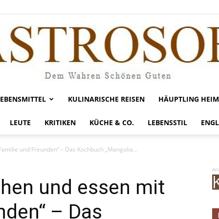
LEBENSMITTEL
KULINARISCHE REISEN
HÄUPTLING HEIM
Gastrosofie
LEUTE
KRITIKEN
KÜCHE & CO.
LEBENSSTIL
ENGL
amilie und Freunden“ – Das Kochbuch „Mangolia...
An
hen und essen mit
nden“ – Das