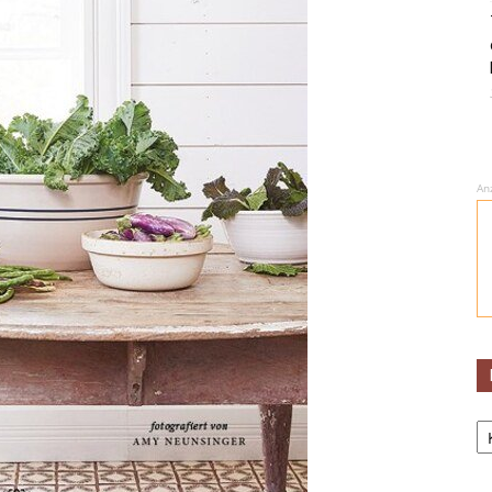
An
Ka