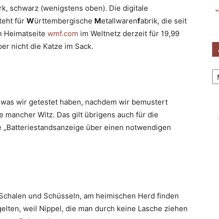
ark, schwarz (wenigstens oben). Die digitale
eht für
W
ürttembergische
M
etallwaren
f
abrik, die seit
n Heimatseite
wmf.com
im Weltnetz derzeit für 19,99
r nicht die Katze im Sack.
Ar
, was wir getestet haben, nachdem wir bemustert
 mancher Witz. Das gilt übrigens auch für die
ie „Batteriestandsanzeige über einen notwendigen
 Schalen und Schüsseln, am heimischen Herd finden
 gelten, weil Nippel, die man durch keine Lasche ziehen