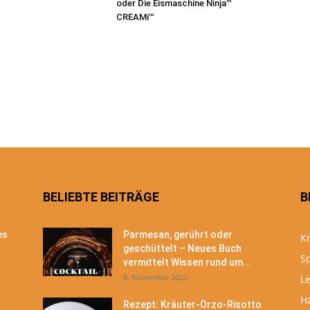
oder Die Eismaschine Ninja™
CREAMi™
BELIEBTE BEITRÄGE
B
es
Parmesan, gerührt oder
Kr
geschüttelt – Neues Buch
S
vermittelt Wissen rund um...
8. November 2022
Le
H
Rezept: Kräuter-Orzo-Risotto