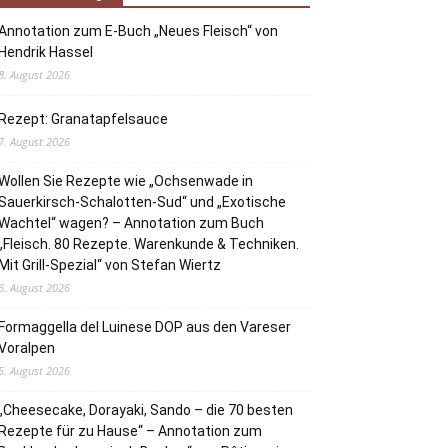
Annotation zum E-Buch „Neues Fleisch“ von
Hendrik Hassel
8. August 2026
Rezept: Granatapfelsauce
7. August 2026
Wollen Sie Rezepte wie „Ochsenwade in
Sauerkirsch-Schalotten-Sud“ und „Exotische
Wachtel“ wagen? – Annotation zum Buch
„Fleisch. 80 Rezepte. Warenkunde & Techniken.
Mit Grill-Spezial“ von Stefan Wiertz
6. August 2026
Formaggella del Luinese DOP aus den Vareser
Voralpen
5. August 2026
„Cheesecake, Dorayaki, Sando – die 70 besten
Rezepte für zu Hause“ – Annotation zum