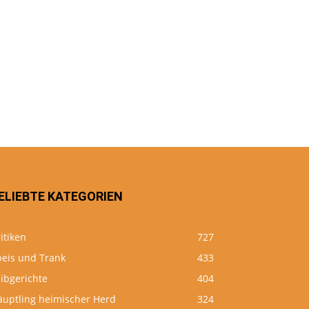
ELIEBTE KATEGORIEN
itiken
727
peis und Trank
433
ibgerichte
404
äuptling heimischer Herd
324