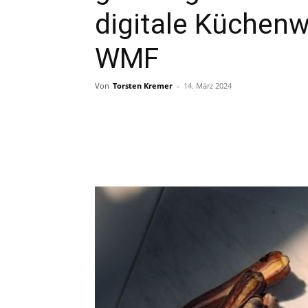
digitale Küchen
WMF
Von
Torsten Kremer
-
14. März 2024