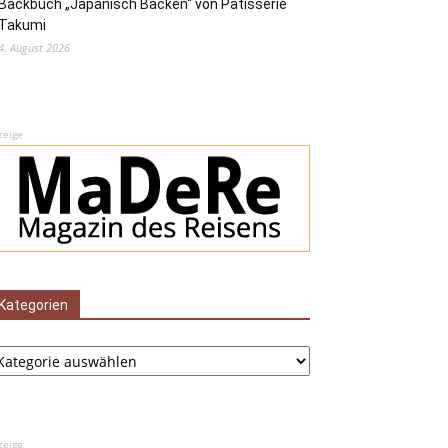
Backbuch „Japanisch Backen“ von Pâtisserie
Takumi
4. August 2026
zeige
Kategorien
tegorien
zeige