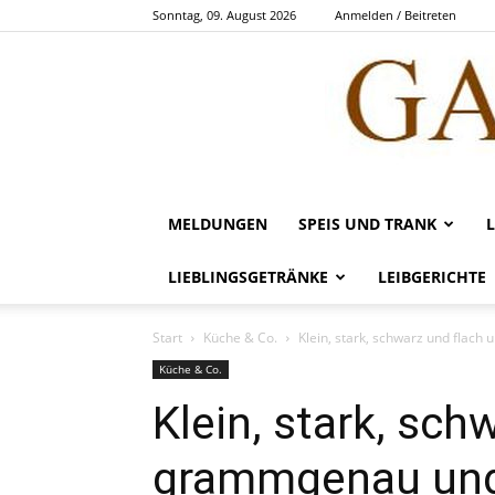
Sonntag, 09. August 2026
Anmelden / Beitreten
MELDUNGEN
SPEIS UND TRANK
LIEBLINGSGETRÄNKE
LEIBGERICHTE
Start
Küche & Co.
Klein, stark, schwarz und flach
Küche & Co.
Klein, stark, sch
grammgenau und 