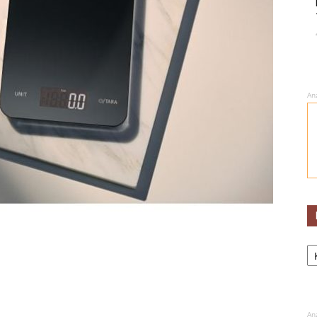
An
Ka
An