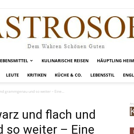
LEBENSMITTEL
KULINARISCHE REISEN
HÄUPTLING HEIM
Gastrosofie
LEUTE
KRITIKEN
KÜCHE & CO.
LEBENSSTIL
ENGL
 und grammgenau und so weiter – Eine...
An
warz und flach und
so weiter – Eine