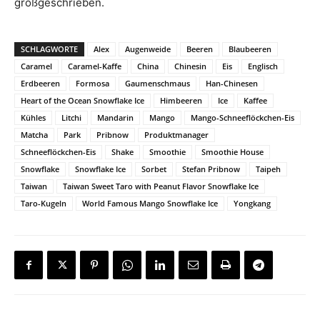
großgeschrieben.
SCHLAGWORTE
Alex
Augenweide
Beeren
Blaubeeren
Caramel
Caramel-Kaffe
China
Chinesin
Eis
Englisch
Erdbeeren
Formosa
Gaumenschmaus
Han-Chinesen
Heart of the Ocean Snowflake Ice
Himbeeren
Ice
Kaffee
Kühles
Litchi
Mandarin
Mango
Mango-Schneeflöckchen-Eis
Matcha
Park
Pribnow
Produktmanager
Schneeflöckchen-Eis
Shake
Smoothie
Smoothie House
Snowflake
Snowflake Ice
Sorbet
Stefan Pribnow
Taipeh
Taiwan
Taiwan Sweet Taro with Peanut Flavor Snowflake Ice
Taro-Kugeln
World Famous Mango Snowflake Ice
Yongkang