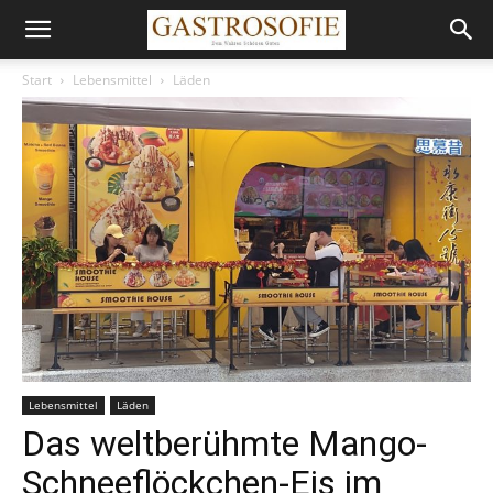
Start
Lebensmittel
Läden
Lebensmittel
Läden
Das weltberühmte Mango-
Schneeflöckchen-Eis im