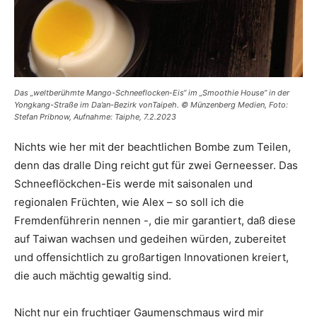
Das „weltberühmte Mango-Schneeflocken-Eis“ im „Smoothie House“ in der
Yongkang-Straße im Da’an-Bezirk vonTaipeh. © Münzenberg Medien, Foto:
Stefan Pribnow, Aufnahme: Taiphe, 7.2.2023
Nichts wie her mit der beachtlichen Bombe zum Teilen,
denn das dralle Ding reicht gut für zwei Gerneesser. Das
Schneeflöckchen-Eis werde mit saisonalen und
regionalen Früchten, wie Alex – so soll ich die
Fremdenführerin nennen -, die mir garantiert, daß diese
auf Taiwan wachsen und gedeihen würden, zubereitet
und offensichtlich zu großartigen Innovationen kreiert,
die auch mächtig gewaltig sind.
Nicht nur ein fruchtiger Gaumenschmaus wird mir