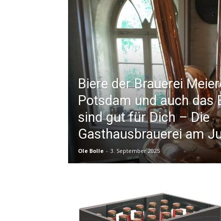
Biere der Brauerei Meiere
Potsdam und auch das 
sind gut für Dich – Die
Gasthausbrauerei am J
Ole Bolle
-
3. September 2025