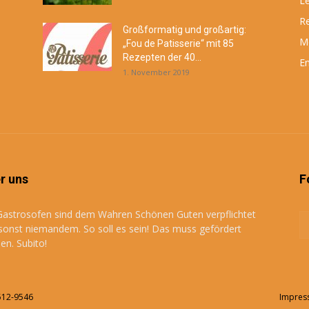
Le
R
Großformatig und großartig:
M
„Fou de Patisserie“ mit 85
Rezepten der 40...
En
1. November 2019
r uns
F
Gastrosofen sind dem Wahren Schönen Guten verpflichtet
sonst niemandem. So soll es sein! Das muss gefördert
en. Subito!
2512-9546
Impres