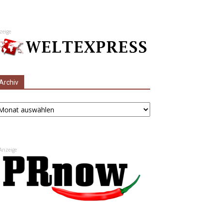
zeige
Archiv
chiv
Anzeige