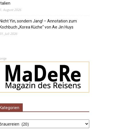
Italien
1. August 2026
Nicht Yin, sondern Jang! – Annotation zum
Kochbuch „Korea Küche“ von Ae Jin Huys
31. Juli 2026
zeige
Kategorien
ategorien