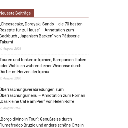
Neueste Beiträge
„Cheesecake, Dorayaki, Sando – die 70 besten
Rezepte für zu Hause“ – Annotation zum
Backbuch „Japanisch Backen“ von Pâtisserie
Takumi
4. August 2026
Touren und trinken in Irpinien, Kampanien, Italien
oder Wohlsein während einer Weinreise durch
Dörfer im Herzen der Irpinia
3. August 2026
Überraschungsverabredungen zum
Überraschungsmenü – Annotation zum Roman
„Das kleine Café am Pier“ von Helen Rolfe
2. August 2026
„Borgo diVino in Tour“: Genußreise durch
Fiumefreddo Bruzio und andere schöne Orte in