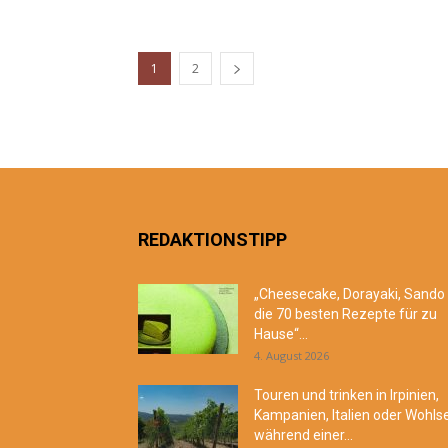
1
2
REDAKTIONSTIPP
„Cheesecake, Dorayaki, Sando
die 70 besten Rezepte für zu
Hause“...
4. August 2026
Touren und trinken in Irpinien,
Kampanien, Italien oder Wohls
während einer...