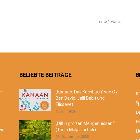
Seite 1 von 2
BELIEBTE BEITRÄGE
B
 –
„Kanaan. Das Kochbuch“ von Oz
Kr
Ben David, Jalil Dabit und
Sp
Elissavet...
13. Juni 2026
Le
Hä
„Dill in großen Mengen essen.“
ein
(Tanja Maljartschuk)
Li
26. September 2025