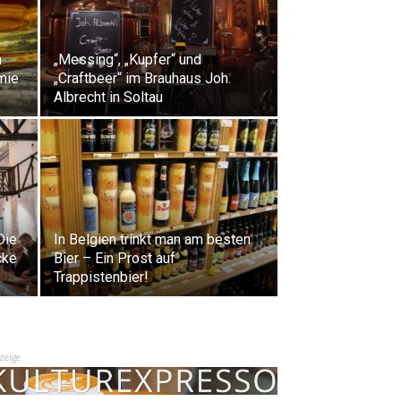
n
„Messing“, „Kupfer“ und
mie
„Craftbeer“ im Brauhaus Joh.
Albrecht in Soltau
Die
In Belgien trinkt man am besten
cke
Bier – Ein Prost auf
Trappistenbier!
zeige