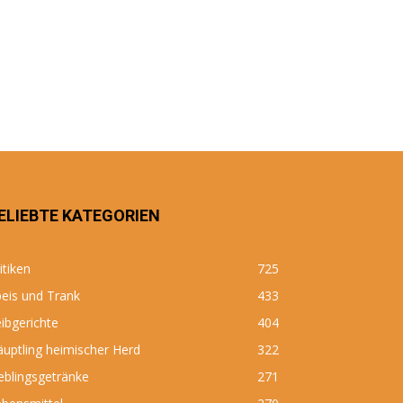
ELIEBTE KATEGORIEN
itiken
725
eis und Trank
433
ibgerichte
404
uptling heimischer Herd
322
eblingsgetränke
271