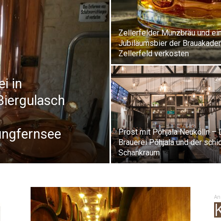
Zellerfelder Münzbräu und ei
Jubiläumsbier der Brauakade
Zellerfeld verkosten
i in
Biergulasch
ungfernsee
Prost mit Põhjala Neukölln – 
Brauerei Põhjala und der schi
Schankraum
An