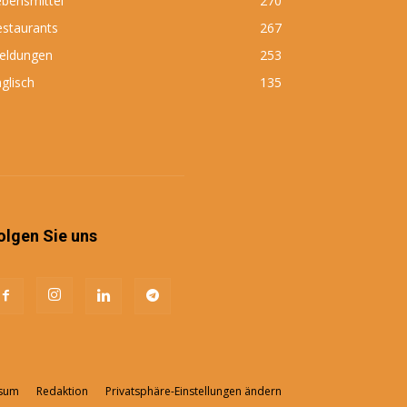
bensmittel
270
estaurants
267
eldungen
253
glisch
135
olgen Sie uns
sum
Redaktion
Privatsphäre-Einstellungen ändern