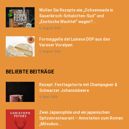
Wollen Sie Rezepte wie „Ochsenwade in
Sauerkirsch-Schalotten-Sud“ und
„Exotische Wachtel“ wagen?...
6. August 2026
Formaggella del Luinese DOP aus den
Vareser Voralpen
5. August 2026
BELIEBTE BEITRÄGE
Rezept: Festtagstorte mit Champagner &
Schwarzer Johannisbeere
9. März 2026
Zwei Japanophile und ein japanischen
Spitzenrestaurant – Annotation zum Roman
„Mitsukos...