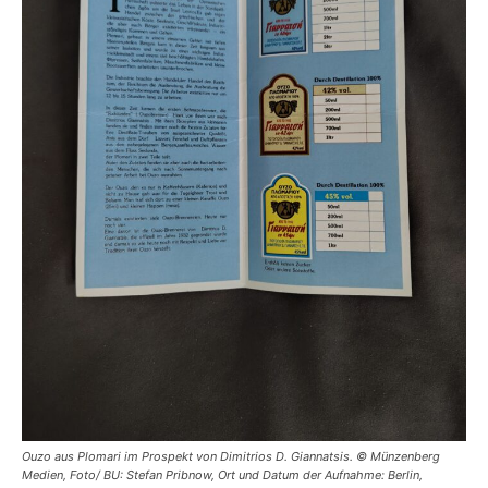
Ouzo aus Plomari im Prospekt von Dimitrios D. Giannatsis. © Münzenberg
Medien, Foto/ BU: Stefan Pribnow, Ort und Datum der Aufnahme: Berlin,