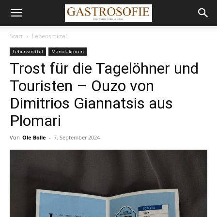
Start
Lebensmittel
Lebensmittel
Manufakturen
Trost für die Tagelöhner und
Touristen – Ouzo von
Dimitrios Giannatsis aus
Plomari
Von
Ole Bolle
-
7. September 2024