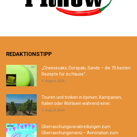
REDAKTIONSTIPP
„Cheesecake, Dorayaki, Sando – die 70 besten
Rezepte für zu Hause“...
4. August 2026
Touren und trinken in Irpinien, Kampanien,
Italien oder Wohlsein während einer...
3. August 2026
Überraschungsverabredungen zum
Überraschungsmenü – Annotation zum