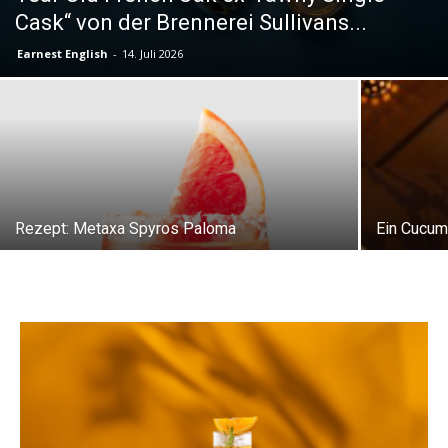
Cask“ von der Brennerei Sullivans...
Earnest English
-
14. Juli 2026
Rezept: Metaxa Spyros Paloma
Ein Cucum