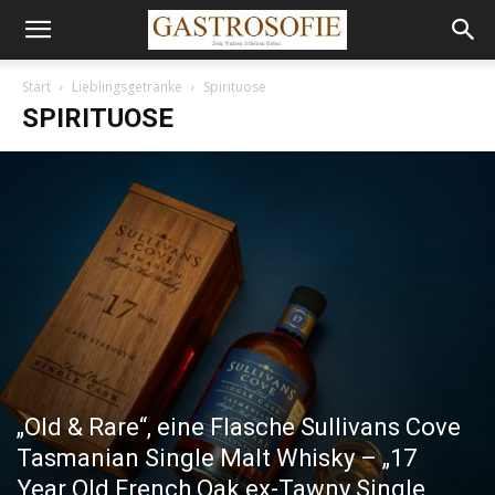
Start
Lieblingsgetränke
Spirituose
SPIRITUOSE
„Old & Rare“, eine Flasche Sullivans Cove
Tasmanian Single Malt Whisky – „17
Year Old French Oak ex-Tawny Single