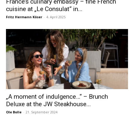
France’s culinary embassy – fine French
cuisine at „Le Consulat“ in...
Fritz Hermann Köser
-
4. April 2025
„A moment of indulgence…“ – Brunch
Deluxe at the JW Steakhouse...
Ole Bolle
-
21. September 2024