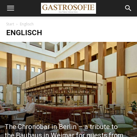
Start
Englisch
ENGLISCH
The Chronobar in Berlin – a tribute to
the Bauhaus in Weimar for guests from