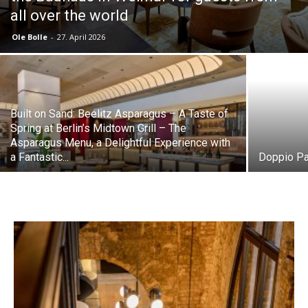
all over the world
Ole Bolle
-
27. April 2026
Built on Sand: Beelitz Asparagus – A Taste of
Spring at Berlin’s Midtown Grill – The
Asparagus Menu, a Delightful Experience with
a Fantastic...
Doppio Pa