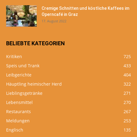
Cremige Schnitten und köstliche Kaffees im
Operncafé in Graz
17. August 2022
BELIEBTE KATEGORIEN
Kritiken
725
Speis und Trank
433
Leibgerichte
404
Häuptling heimischer Herd
322
Lieblingsgetränke
271
Lebensmittel
270
Restaurants
267
Meldungen
253
Englisch
135