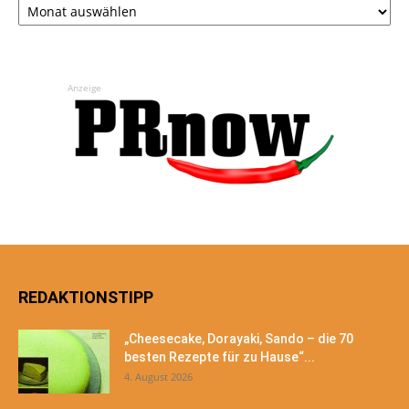
Anzeige
REDAKTIONSTIPP
„Cheesecake, Dorayaki, Sando – die 70
besten Rezepte für zu Hause“...
4. August 2026