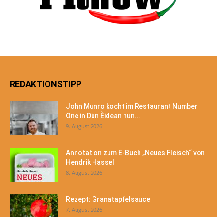
REDAKTIONSTIPP
John Munro kocht im Restaurant Number
One in Dùn Èidean nun...
9. August 2026
Annotation zum E-Buch „Neues Fleisch“ von
Hendrik Hassel
8. August 2026
Rezept: Granatapfelsauce
7. August 2026