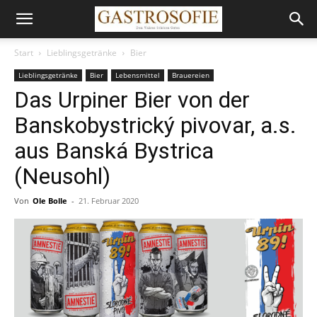
Start
Lieblingsgetränke
Bier
Lieblingsgetränke
Bier
Lebensmittel
Brauereien
Das Urpiner Bier von der
Banskobystrický pivovar, a.s.
aus Banská Bystrica
(Neusohl)
Von
Ole Bolle
-
21. Februar 2020