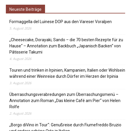
Neueste Beiträge
Formaggella del Luinese DOP aus den Vareser Voralpen
5. August 2026
„Cheesecake, Dorayaki, Sando – die 70 besten Rezepte für zu
Hause“ – Annotation zum Backbuch „Japanisch Backen“ von
Pâtisserie Takumi
4. August 2026
Touren und trinken in Irpinien, Kampanien, Italien oder Wohlsein
während einer Weinreise durch Dörfer im Herzen der Irpinia
3. August 2026
Überraschungsverabredungen zum Überraschungsmenü –
Annotation zum Roman „Das kleine Café am Pier“ von Helen
Rolfe
2. August 2026
„Borgo diVino in Tour“: Genußreise durch Fiumefreddo Bruzio
und andere schöne Orte in Italien