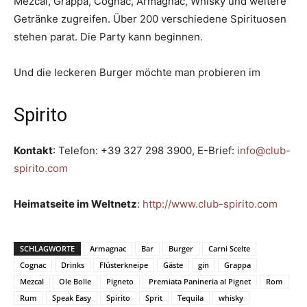
Mezcal, Grappa, Cognac, Armagnac, Whisky und weitere
Getränke zugreifen. Über 200 verschiedene Spirituosen
stehen parat. Die Party kann beginnen.
Und die leckeren Burger möchte man probieren im
Spirito
Kontakt
: Telefon: +39 327 298 3900, E-Brief:
info@club-
spirito.com
Heimatseite im Weltnetz
:
http://www.club-spirito.com
SCHLAGWORTE
Armagnac
Bar
Burger
Carni Scelte
Cognac
Drinks
Flüsterkneipe
Gäste
gin
Grappa
Mezcal
Ole Bolle
Pigneto
Premiata Panineria al Pignet
Rom
Rum
Speak Easy
Spirito
Sprit
Tequila
whisky