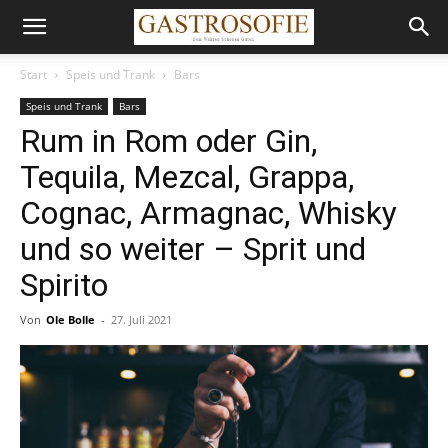
Start
Speis und Trank
Bars
Speis und Trank
Bars
Rum in Rom oder Gin,
Tequila, Mezcal, Grappa,
Cognac, Armagnac, Whisky
und so weiter – Sprit und
Spirito
Von
Ole Bolle
-
27. Juli 2021