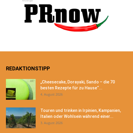
Anzeige
REDAKTIONSTIPP
„Cheesecake, Dorayaki, Sando – die 70
besten Rezepte für zu Hause“...
4. August 2026
Touren und trinken in Irpinien, Kampanien,
Italien oder Wohlsein während einer...
3. August 2026