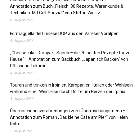
Annotation zum Buch „Fleisch. 80 Rezepte. Warenkunde &
Techniken. Mit Grill-Spezial“ von Stefan Wiertz
6. August 2026
Formaggella del Luinese DOP aus den Vareser Voralpen
5. August 2026
„Cheesecake, Dorayaki, Sando – die 70 besten Rezepte für zu
Hause“ – Annotation zum Backbuch „Japanisch Backen“ von
Pâtisserie Takumi
4. August 2026
Touren und trinken in Irpinien, Kampanien, Italien oder Wohlsein
während einer Weinreise durch Dörfer im Herzen der Irpinia
3. August 2026
Überraschungsverabredungen zum Überraschungsmenü –
Annotation zum Roman „Das kleine Café am Pier“ von Helen
Rolfe
2. August 2026