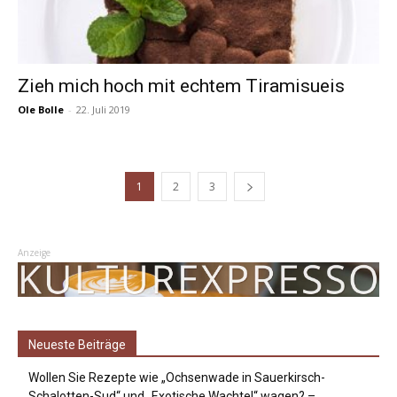
Zieh mich hoch mit echtem Tiramisueis
Ole Bolle
-
22. Juli 2019
1
2
3
Anzeige
Neueste Beiträge
Wollen Sie Rezepte wie „Ochsenwade in Sauerkirsch-
Schalotten-Sud“ und „Exotische Wachtel“ wagen? –