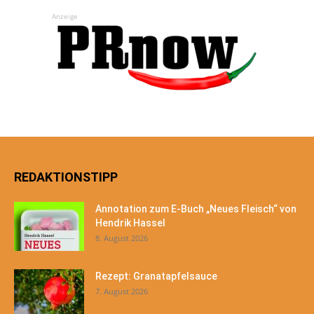
Anzeige
REDAKTIONSTIPP
Annotation zum E-Buch „Neues Fleisch“ von
Hendrik Hassel
8. August 2026
Rezept: Granatapfelsauce
7. August 2026