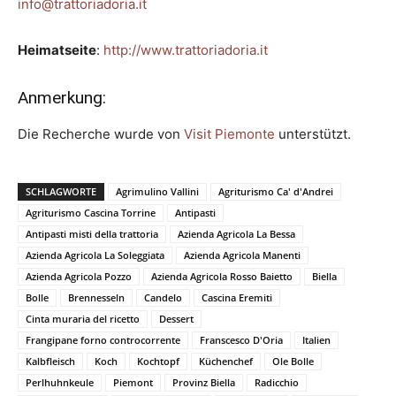
info@trattoriadoria.it
Heimatseite
:
http://www.trattoriadoria.it
Anmerkung:
Die Recherche wurde von
Visit Piemonte
unterstützt.
SCHLAGWORTE
Agrimulino Vallini
Agriturismo Ca' d'Andrei
Agriturismo Cascina Torrine
Antipasti
Antipasti misti della trattoria
Azienda Agricola La Bessa
Azienda Agricola La Soleggiata
Azienda Agricola Manenti
Azienda Agricola Pozzo
Azienda Agricola Rosso Baietto
Biella
Bolle
Brennesseln
Candelo
Cascina Eremiti
Cinta muraria del ricetto
Dessert
Frangipane forno controcorrente
Franscesco D'Oria
Italien
Kalbfleisch
Koch
Kochtopf
Küchenchef
Ole Bolle
Perlhuhnkeule
Piemont
Provinz Biella
Radicchio