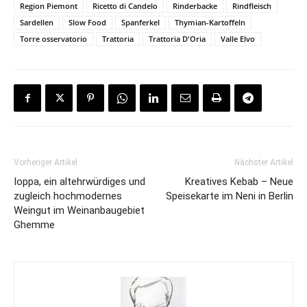
Region Piemont
Ricetto di Candelo
Rinderbacke
Rindfleisch
Sardellen
Slow Food
Spanferkel
Thymian-Kartoffeln
Torre osservatorio
Trattoria
Trattoria D'Oria
Valle Elvo
Vorheriger Artikel
Nächster Artikel
Ioppa, ein altehrwürdiges und
Kreatives Kebab – Neue
zugleich hochmodernes
Speisekarte im Neni in Berlin
Weingut im Weinanbaugebiet
Ghemme