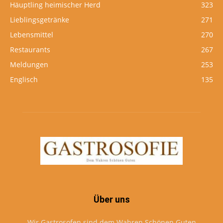
Häuptling heimischer Herd
323
Lieblingsgetränke
271
Lebensmittel
270
Restaurants
267
Meldungen
253
Englisch
135
Über uns
Wir Gastrosofen sind dem Wahren Schönen Guten