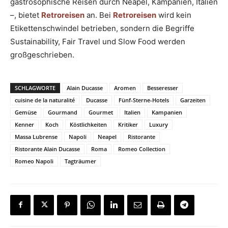
gastrosophische Reisen durch Neapel, Kampanien, Italien
–, bietet
Retroreisen
an. Bei
Retroreisen
wird kein
Etikettenschwindel betrieben, sondern die Begriffe
Sustainability, Fair Travel und Slow Food werden
großgeschrieben.
SCHLAGWORTE
Alain Ducasse
Aromen
Besseresser
cuisine de la naturalité
Ducasse
Fünf-Sterne-Hotels
Garzeiten
Gemüse
Gourmand
Gourmet
Italien
Kampanien
Kenner
Koch
Köstlichkeiten
Kritiker
Luxury
Massa Lubrense
Napoli
Neapel
Ristorante
Ristorante Alain Ducasse
Roma
Romeo Collection
Romeo Napoli
Tagträumer