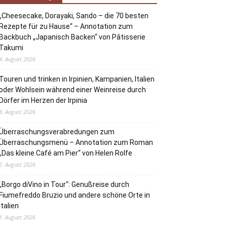
„Cheesecake, Dorayaki, Sando – die 70 besten
Rezepte für zu Hause“ – Annotation zum
Backbuch „Japanisch Backen“ von Pâtisserie
Takumi
4. August 2026
Touren und trinken in Irpinien, Kampanien, Italien
oder Wohlsein während einer Weinreise durch
Dörfer im Herzen der Irpinia
3. August 2026
Überraschungsverabredungen zum
Überraschungsmenü – Annotation zum Roman
„Das kleine Café am Pier“ von Helen Rolfe
2. August 2026
„Borgo diVino in Tour“: Genußreise durch
Fiumefreddo Bruzio und andere schöne Orte in
Italien
1. August 2026