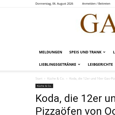
Donnerstag, 06. August 2026
Anmelden / Beitreten
MELDUNGEN
SPEIS UND TRANK
LIEBLINGSGETRÄNKE
LEIBGERICHTE
Start
Küche & Co.
Koda, die 12er und 16er Gas-Pi
Küche & Co.
Koda, die 12er u
Pizzaöfen von O