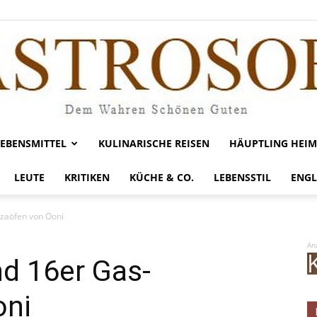
LEBENSMITTEL
KULINARISCHE REISEN
HÄUPTLING HEIM
Gastrosofie
LEUTE
KRITIKEN
KÜCHE & CO.
LEBENSSTIL
ENGL
zzaöfen von Ooni
An
nd 16er Gas-
oni