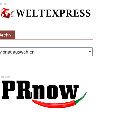
zeige
Archiv
chiv
Anzeige