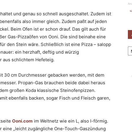
An
chaltet und genau so schnell ausgeschaltet. Zudem ist
benenfalls also immer gleich. Zudem paßt auf jeden
kel. Beim Ofen ist er schon drauf. Das gilt auch für
16er Gas-Pizzaöfen von Ooni. Die sind beinahe eine
r den Stein wäre. Schließlich ist eine Pizza – salopp
Ar
enauer: ein herzhaft, deftig und würzig
r aus schlichtem Hefeteig.
mit 30 cm Durchmesser gebacken werden, mit dem
hmesser. Propan-Gas brauchen beide dabei heraus
dem großen Koda klassische Steinofenpizzen.
mit ebenfalls backen, sogar Fisch und Fleisch garen,
tseite
Ooni.com
im Weltnetz wie ein L, also l-förmig.
ber eine „leicht zugängliche One-Touch-Gaszündung