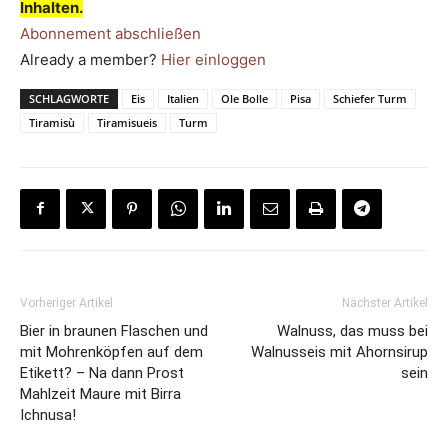
Inhalten.
Abonnement abschließen
Already a member?
Hier einloggen
SCHLAGWORTE
Eis
Italien
Ole Bolle
Pisa
Schiefer Turm
Tiramisù
Tiramisueis
Turm
Vorheriger Artikel
Nächster Artikel
Bier in braunen Flaschen und
Walnuss, das muss bei
mit Mohrenköpfen auf dem
Walnusseis mit Ahornsirup
Etikett? – Na dann Prost
sein
Mahlzeit Maure mit Birra
Ichnusa!