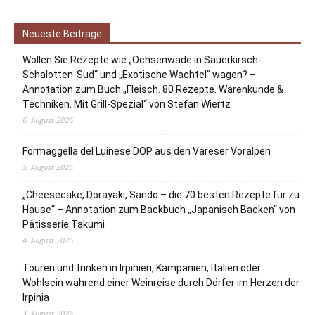
Neueste Beiträge
Wollen Sie Rezepte wie „Ochsenwade in Sauerkirsch-
Schalotten-Sud“ und „Exotische Wachtel“ wagen? –
Annotation zum Buch „Fleisch. 80 Rezepte. Warenkunde &
Techniken. Mit Grill-Spezial“ von Stefan Wiertz
6. August 2026
Formaggella del Luinese DOP aus den Vareser Voralpen
5. August 2026
„Cheesecake, Dorayaki, Sando – die 70 besten Rezepte für zu
Hause“ – Annotation zum Backbuch „Japanisch Backen“ von
Pâtisserie Takumi
4. August 2026
Touren und trinken in Irpinien, Kampanien, Italien oder
Wohlsein während einer Weinreise durch Dörfer im Herzen der
Irpinia
3. August 2026