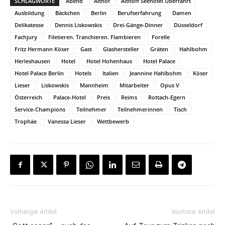
SCHLAGWORTE
Abend
Althof
Althoff Seehotel Überfahrt
Ausbildung
Bäckchen
Berlin
Berufserfahrung
Damen
Delikatesse
Dennis Liskowskis
Drei-Gänge-Dinner
Düsseldorf
Fachjury
Filetieren. Tranchieren. Flambieren
Forelle
Fritz Hermann Köser
Gast
Glashersteller
Gräten
Hahlbohm
Herleshausen
Hotel
Hotel Hohenhaus
Hotel Palace
Hotel Palace Berlin
Hotels
Italien
Jeannine Hahlbohm
Köser
Lieser
Liskowskis
Mannheim
Mitarbeiter
Opus V
Österreich
Palace-Hotel
Preis
Reims
Rottach-Egern
Service-Champions
Teilnehmer
Teilnehmerinnen
Tisch
Trophäe
Vanessa Lieser
Wettbewerb
Vorheriger Artikel
Nächster Artikel