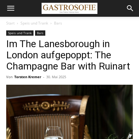
Start
Speis und Trank
Bars
Speis und Trank
Bars
Im The Lanesborough in
London aufgepoppt: The
Champagne Bar with Ruinart
Von
Torsten Kremer
-
30. Mai 2025