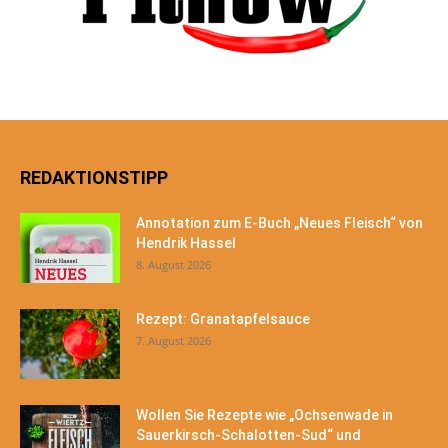
REDAKTIONSTIPP
Annotation zum E-Buch „Neues Fleisch“ von
Hendrik Hassel
8. August 2026
Rezept: Granatapfelsauce
7. August 2026
Wollen Sie Rezepte wie „Ochsenwade in
Sauerkirsch-Schalotten-Sud“ und