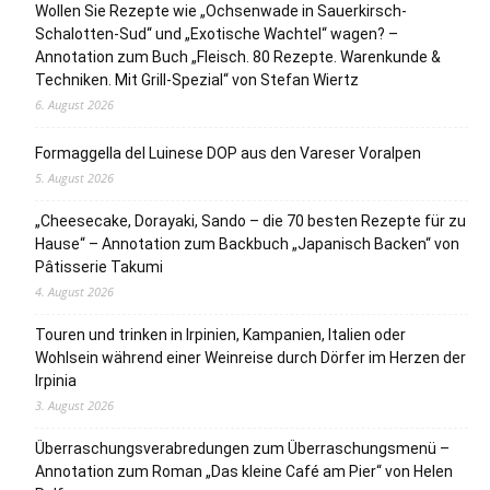
Wollen Sie Rezepte wie „Ochsenwade in Sauerkirsch-
Schalotten-Sud“ und „Exotische Wachtel“ wagen? –
Annotation zum Buch „Fleisch. 80 Rezepte. Warenkunde &
Techniken. Mit Grill-Spezial“ von Stefan Wiertz
6. August 2026
Formaggella del Luinese DOP aus den Vareser Voralpen
5. August 2026
„Cheesecake, Dorayaki, Sando – die 70 besten Rezepte für zu
Hause“ – Annotation zum Backbuch „Japanisch Backen“ von
Pâtisserie Takumi
4. August 2026
Touren und trinken in Irpinien, Kampanien, Italien oder
Wohlsein während einer Weinreise durch Dörfer im Herzen der
Irpinia
3. August 2026
Überraschungsverabredungen zum Überraschungsmenü –
Annotation zum Roman „Das kleine Café am Pier“ von Helen