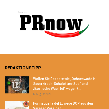
Anzeige
REDAKTIONSTIPP
Wollen Sie Rezepte wie „Ochsenwade in
Sauerkirsch-Schalotten-Sud“ und
„Exotische Wachtel“ wagen?...
6. August 2026
Formaggella del Luinese DOP aus den
Vareser Voralpen