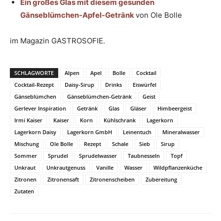
Ein großes Glas mit diesem gesunden
Gänseblümchen-Apfel-Getränk
von Ole Bolle
im Magazin GASTROSOFIE.
SCHLAGWORTE
Alpen
Apel
Bolle
Cocktail
Cocktail-Rezept
Daisy-Sirup
Drinks
Eiswürfel
Gänseblümchen
Gänseblümchen-Getränk
Geist
Gerlever Inspiration
Getränk
Glas
Gläser
Himbeergeist
Irmi Kaiser
Kaiser
Korn
Kühlschrank
Lagerkorn
Lagerkorn Daisy
Lagerkorn GmbH
Leinentuch
Mineralwasser
Mischung
Ole Bolle
Rezept
Schale
Sieb
Sirup
Sommer
Sprudel
Sprudelwasser
Taubnesseln
Topf
Unkraut
Unkrautgenuss
Vanille
Wasser
Wildpflanzenküche
Zitronen
Zitronensaft
Zitronenscheiben
Zubereitung
Zutaten