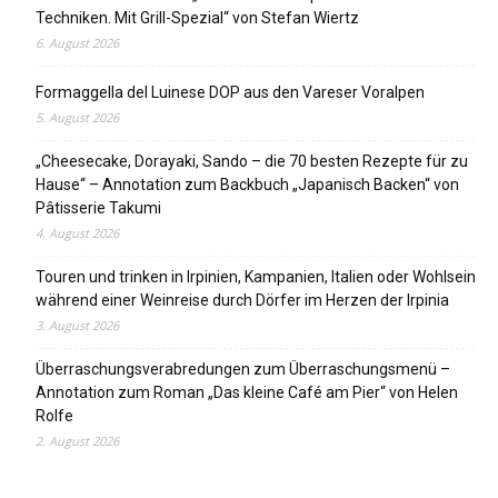
Techniken. Mit Grill-Spezial“ von Stefan Wiertz
6. August 2026
Formaggella del Luinese DOP aus den Vareser Voralpen
5. August 2026
„Cheesecake, Dorayaki, Sando – die 70 besten Rezepte für zu
Hause“ – Annotation zum Backbuch „Japanisch Backen“ von
Pâtisserie Takumi
4. August 2026
Touren und trinken in Irpinien, Kampanien, Italien oder Wohlsein
während einer Weinreise durch Dörfer im Herzen der Irpinia
3. August 2026
Überraschungsverabredungen zum Überraschungsmenü –
Annotation zum Roman „Das kleine Café am Pier“ von Helen
Rolfe
2. August 2026