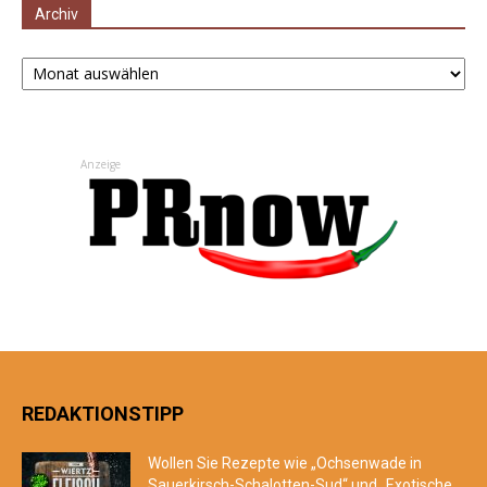
Archiv
Archiv
Anzeige
REDAKTIONSTIPP
Wollen Sie Rezepte wie „Ochsenwade in
Sauerkirsch-Schalotten-Sud“ und „Exotische