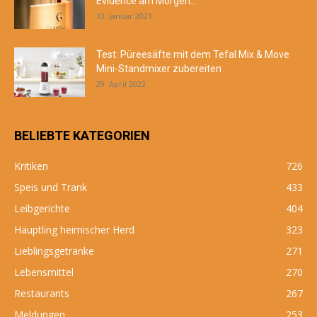
Évidence am Morgen…
10. Januar 2021
Test: Püreesäfte mit dem Tefal Mix & Move
Mini-Standmixer zubereiten
29. April 2022
BELIEBTE KATEGORIEN
Kritiken
726
Speis und Trank
433
Leibgerichte
404
Häuptling heimischer Herd
323
Lieblingsgetränke
271
Lebensmittel
270
Restaurants
267
Meldungen
253