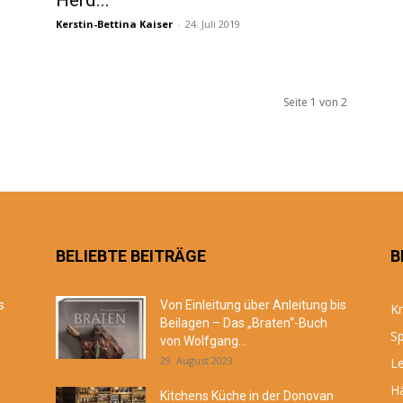
Herd...
Kerstin-Bettina Kaiser
-
24. Juli 2019
Seite 1 von 2
BELIEBTE BEITRÄGE
B
s
Von Einleitung über Anleitung bis
Kr
Beilagen – Das „Braten“-Buch
Sp
von Wolfgang...
29. August 2023
Le
Hä
Kitchens Küche in der Donovan