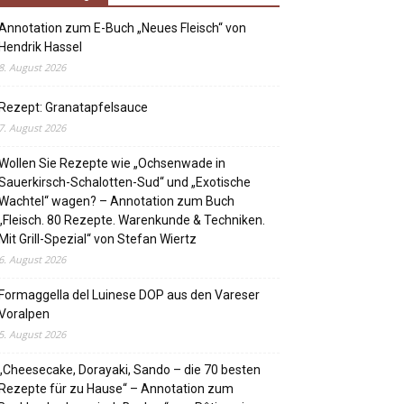
Annotation zum E-Buch „Neues Fleisch“ von
Hendrik Hassel
8. August 2026
Rezept: Granatapfelsauce
7. August 2026
Wollen Sie Rezepte wie „Ochsenwade in
Sauerkirsch-Schalotten-Sud“ und „Exotische
Wachtel“ wagen? – Annotation zum Buch
„Fleisch. 80 Rezepte. Warenkunde & Techniken.
Mit Grill-Spezial“ von Stefan Wiertz
6. August 2026
Formaggella del Luinese DOP aus den Vareser
Voralpen
5. August 2026
„Cheesecake, Dorayaki, Sando – die 70 besten
Rezepte für zu Hause“ – Annotation zum