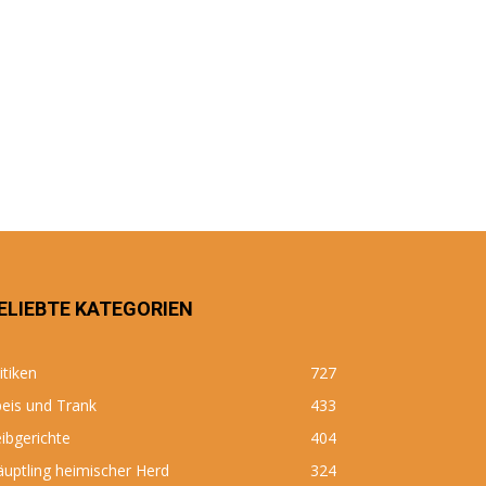
ELIEBTE KATEGORIEN
itiken
727
eis und Trank
433
ibgerichte
404
uptling heimischer Herd
324