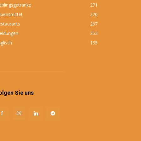
eblingsgetränke
271
bensmittel
270
estaurants
267
eldungen
253
glisch
135
olgen Sie uns