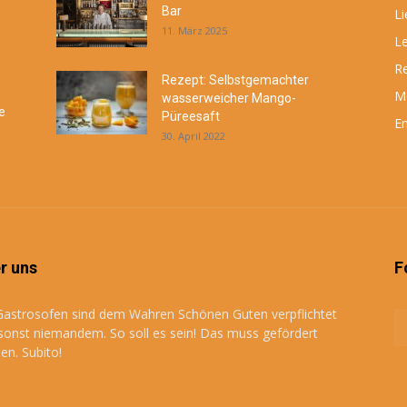
Bar
Li
11. März 2025
Le
R
Rezept: Selbstgemachter
M
wasserweicher Mango-
e
Püreesaft
En
30. April 2022
r uns
F
Gastrosofen sind dem Wahren Schönen Guten verpflichtet
sonst niemandem. So soll es sein! Das muss gefördert
en. Subito!