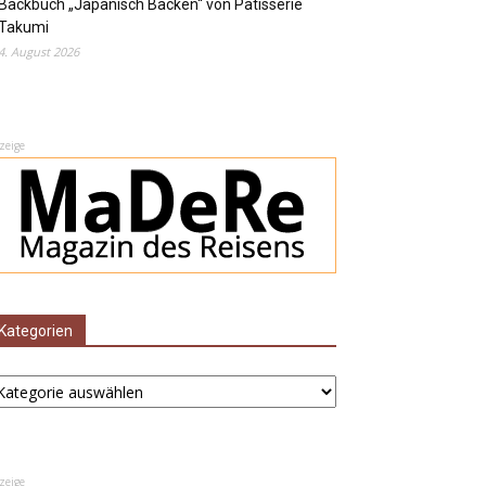
Backbuch „Japanisch Backen“ von Pâtisserie
Takumi
4. August 2026
zeige
Kategorien
ategorien
zeige