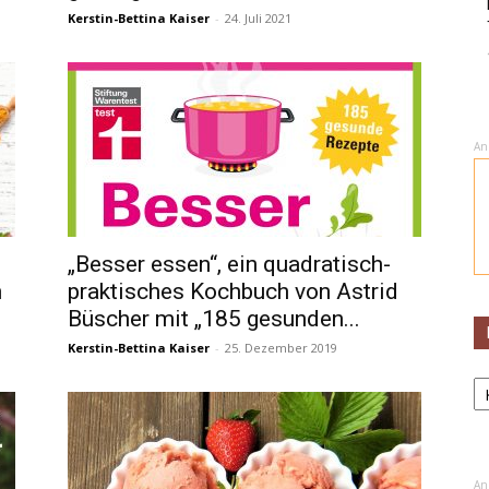
Kerstin-Bettina Kaiser
-
24. Juli 2021
An
„Besser essen“, ein quadratisch-
n
praktisches Kochbuch von Astrid
Büscher mit „185 gesunden...
Kerstin-Bettina Kaiser
-
25. Dezember 2019
K
An