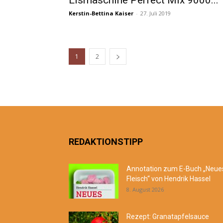
Eismaschine Perfect Mix 9000...
Kerstin-Bettina Kaiser
-
27. Juli 2019
1
2
REDAKTIONSTIPP
Annotation zum E-Buch „Neue
Fleisch“ von Hendrik Hassel
8. August 2026
Rezept: Granatapfelsauce