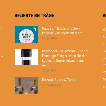
BELIEBTE BEITRÄGE
B
 –
Kurz zum Buch „Knochen
Kr
kochen“ von Christian Mähr
Sp
21. Juli 2025
Le
Hä
Brombeer-Essigcreme – Serie:
Fruchtige Essigcremes für die
ein
Li
köstliche Sommerküche aus
Le
der...
27. Juli 2020
R
M
Rezept: Cedro & Tonic
22. Februar 2025
En