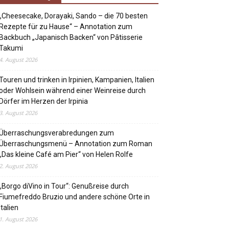
„Cheesecake, Dorayaki, Sando – die 70 besten
Rezepte für zu Hause“ – Annotation zum
Backbuch „Japanisch Backen“ von Pâtisserie
Takumi
4. August 2026
Touren und trinken in Irpinien, Kampanien, Italien
oder Wohlsein während einer Weinreise durch
Dörfer im Herzen der Irpinia
3. August 2026
Überraschungsverabredungen zum
Überraschungsmenü – Annotation zum Roman
„Das kleine Café am Pier“ von Helen Rolfe
2. August 2026
„Borgo diVino in Tour“: Genußreise durch
Fiumefreddo Bruzio und andere schöne Orte in
Italien
1. August 2026