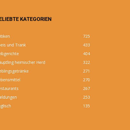
ELIEBTE KATEGORIEN
itiken
725
eis und Trank
433
ibgerichte
404
uptling heimischer Herd
322
eblingsgetränke
271
bensmittel
270
estaurants
267
eldungen
253
glisch
135