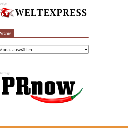
zeige
Archiv
chiv
Anzeige