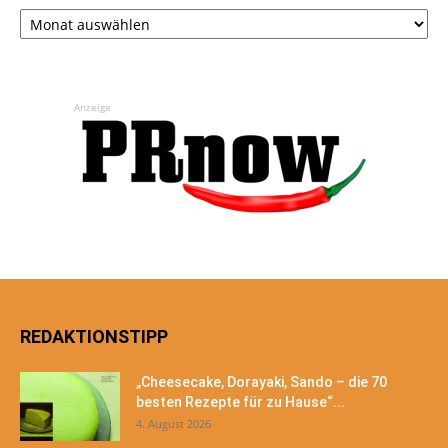
Archiv
Anzeige
REDAKTIONSTIPP
„Cheesecake, Dorayaki, Sando – die 70
besten Rezepte für zu Hause“...
4. August 2026