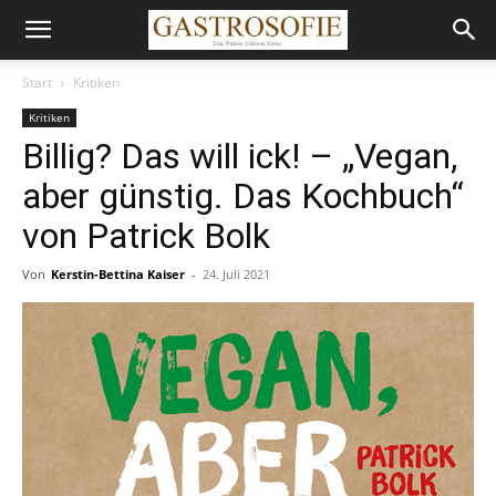
Start
Kritiken
Kritiken
Billig? Das will ick! – „Vegan,
aber günstig. Das Kochbuch“
von Patrick Bolk
Von
Kerstin-Bettina Kaiser
-
24. Juli 2021