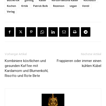
Buchkritik
günstig
Kaiser
Kerstin-Bettina Kaiser
Kochbuch
Kochen
Krtiik
Patrick Bolk
Rezenion
vegan
Ventil
Verlag
Vorheriger Artikel
Nächster Artikel
Kombiniere köstlichen und
Frappieren oder immer einen
gesunden Kaffee mit
kühlen Kübel
Kardamom und Blumenkohl,
Risotto und Rote Bete