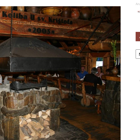
An
Ar