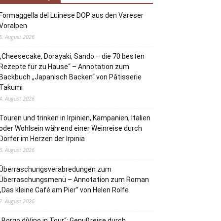
Formaggella del Luinese DOP aus den Vareser
Voralpen
5. August 2026
„Cheesecake, Dorayaki, Sando – die 70 besten
Rezepte für zu Hause“ – Annotation zum
Backbuch „Japanisch Backen“ von Pâtisserie
Takumi
4. August 2026
Touren und trinken in Irpinien, Kampanien, Italien
oder Wohlsein während einer Weinreise durch
Dörfer im Herzen der Irpinia
3. August 2026
Überraschungsverabredungen zum
Überraschungsmenü – Annotation zum Roman
„Das kleine Café am Pier“ von Helen Rolfe
2. August 2026
„Borgo diVino in Tour“: Genußreise durch