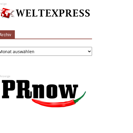
zeige
Archiv
chiv
Anzeige