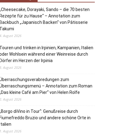
„Cheesecake, Dorayaki, Sando – die 70 besten
Rezepte für zu Hause“ – Annotation zum
Backbuch „Japanisch Backen“ von Pâtisserie
Takumi
4. August 2026
Touren und trinken in Irpinien, Kampanien, Italien
oder Wohlsein während einer Weinreise durch
Dörfer im Herzen der Irpinia
3. August 2026
Überraschungsverabredungen zum
Überraschungsmenü – Annotation zum Roman
„Das kleine Café am Pier“ von Helen Rolfe
2. August 2026
„Borgo diVino in Tour“: Genußreise durch
Fiumefreddo Bruzio und andere schöne Orte in
Italien
1. August 2026