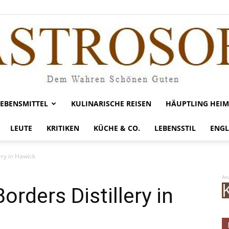
LEBENSMITTEL
KULINARISCHE REISEN
HÄUPTLING HEIM
Gastrosofie
LEUTE
KRITIKEN
KÜCHE & CO.
LEBENSSTIL
ENGL
ery in Hawick
An
rders Distillery in