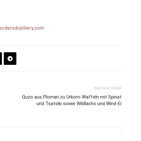
ordersdistillery.com
Nächster Artikel
Quzo aus Plomari zu Urkorn-Waffeln mit Spinat
und Tsa­t­si­ki sowie Wildlachs und Wind-Ei