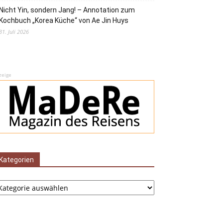
Nicht Yin, sondern Jang! – Annotation zum
Kochbuch „Korea Küche“ von Ae Jin Huys
31. Juli 2026
zeige
Kategorien
tegorien