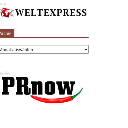
zeige
Archiv
chiv
Anzeige