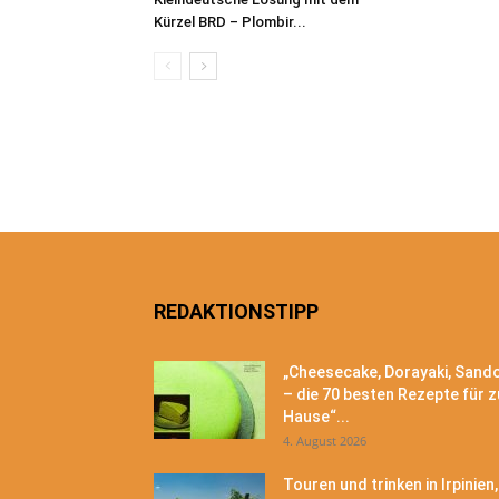
Kürzel BRD – Plombir...
REDAKTIONSTIPP
„Cheesecake, Dorayaki, Sand
– die 70 besten Rezepte für z
Hause“...
4. August 2026
Touren und trinken in Irpinien,