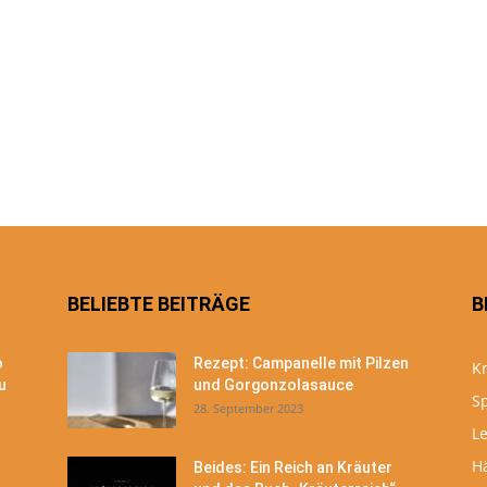
BELIEBTE BEITRÄGE
B
o
Rezept: Campanelle mit Pilzen
Kr
u
und Gorgonzolasauce
S
28. September 2023
Le
H
Beides: Ein Reich an Kräuter