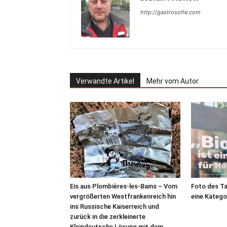
http://gastrosofie.com
Verwandte Artikel
Mehr vom Autor
Eis aus Plombières-les-Bains – Vom
Foto des Ta
vergrößerten Westfrankenreich hin
eine Katego
ins Russische Kaiserreich und
zurück in die zerkleinerte
Kleindeutsche Lösung mit dem