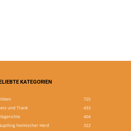
ELIEBTE KATEGORIEN
itiken
725
peis und Trank
433
ibgerichte
404
äuptling heimischer Herd
322