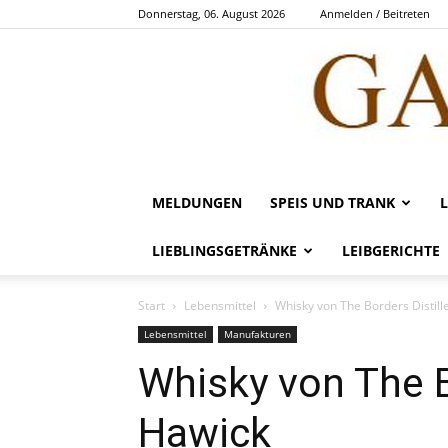
Donnerstag, 06. August 2026
Anmelden / Beitreten
MELDUNGEN
SPEIS UND TRANK
LIEBLINGSGETRÄNKE
LEIBGERICHTE
Start
Lebensmittel
Whisky von The Borders Distill
Lebensmittel
Manufakturen
Whisky von The Bo
Hawick