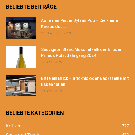
BELIEBTE BEITRÄGE
Auf einen Pint in Dylan’s Pub – Die kleine
Kneipe des...
11. November 2019
Sauvignon Blanc Muschelkalk der Brüder
Primus Polz, Jahrgang 2024
17. April 2025
Bitte ein Brick – Bricknic oder Backsteine mit
Essen füllen
29. April 2019
BELIEBTE KATEGORIEN
Kritiken
727
Speis und Trank
433