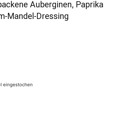
backene Auberginen, Paprika
um-Mandel-Dressing
el eingestochen