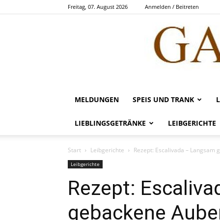
Freitag, 07. August 2026
Anmelden / Beitreten
MELDUNGEN
SPEIS UND TRANK
LIEBLINGSGETRÄNKE
LEIBGERICHTE
Start
Leibgerichte
Rezept: Escalivada – Langsam 
Leibgerichte
Rezept: Escaliv
gebackene Auber