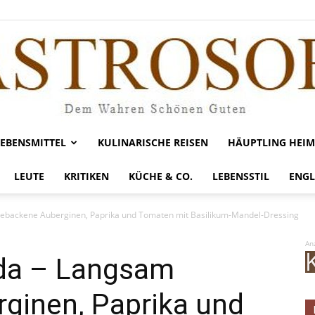
LEBENSMITTEL
KULINARISCHE REISEN
HÄUPTLING HEIM
Gastrosofie
LEUTE
KRITIKEN
KÜCHE & CO.
LEBENSSTIL
ENGL
gebackene Auberginen, Paprika und Tomaten mit Basilikum-Mandel-Dressing
An
ada – Langsam
ginen, Paprika und