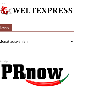
zeige
Archiv
chiv
Anzeige