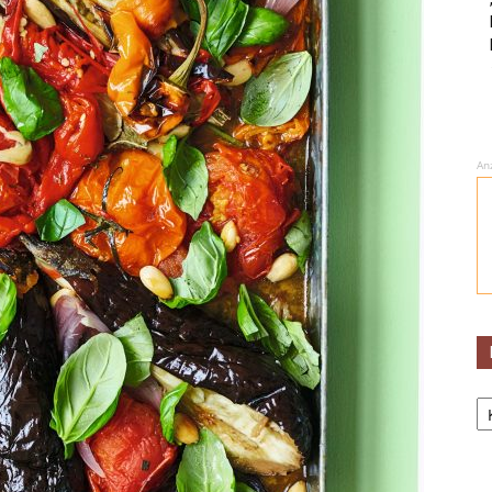
An
Ka