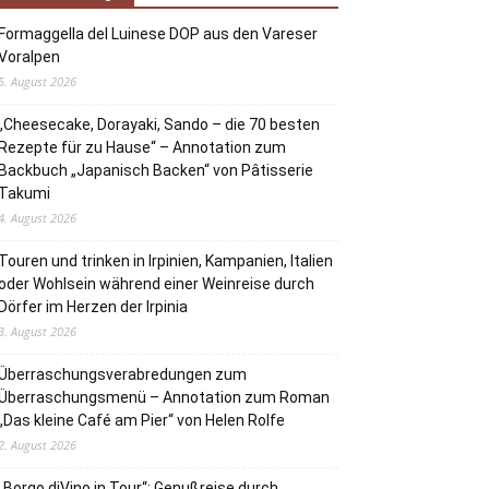
Formaggella del Luinese DOP aus den Vareser
Voralpen
5. August 2026
„Cheesecake, Dorayaki, Sando – die 70 besten
Rezepte für zu Hause“ – Annotation zum
Backbuch „Japanisch Backen“ von Pâtisserie
Takumi
4. August 2026
Touren und trinken in Irpinien, Kampanien, Italien
oder Wohlsein während einer Weinreise durch
Dörfer im Herzen der Irpinia
3. August 2026
Überraschungsverabredungen zum
Überraschungsmenü – Annotation zum Roman
„Das kleine Café am Pier“ von Helen Rolfe
2. August 2026
„Borgo diVino in Tour“: Genußreise durch