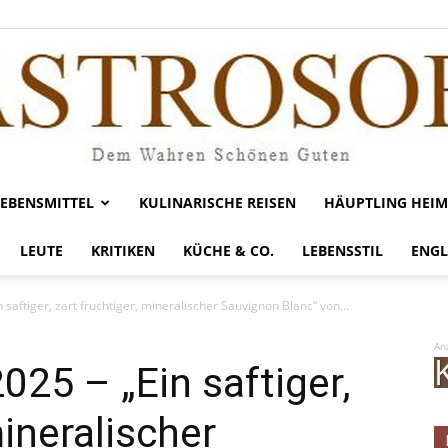
LEBENSMITTEL
KULINARISCHE REISEN
HÄUPTLING HEIM
Gastrosofie
LEUTE
KRITIKEN
KÜCHE & CO.
LEBENSSTIL
ENGL
 saftiger, zart fruchtiger, mineralischer Sauvignon Blanc“ von...
An
025 – „Ein saftiger,
mineralischer