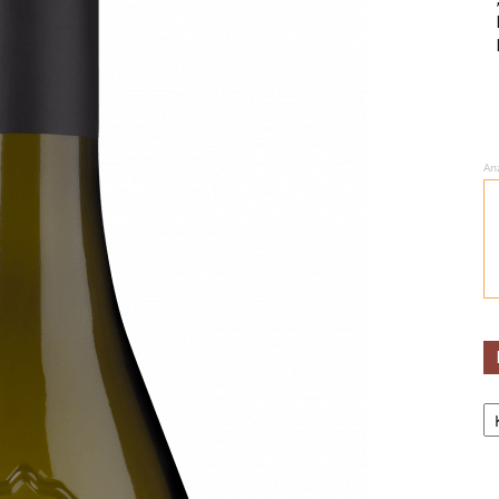
An
Ka