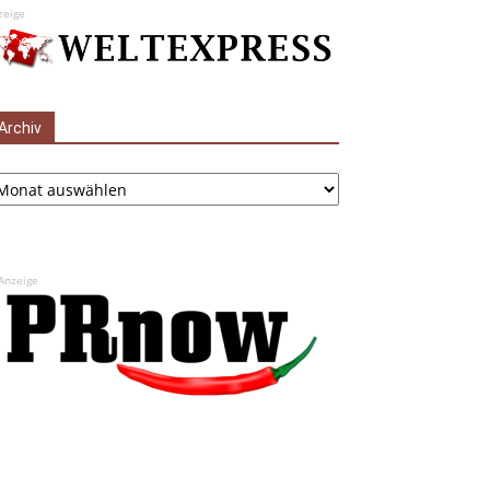
zeige
Archiv
chiv
Anzeige