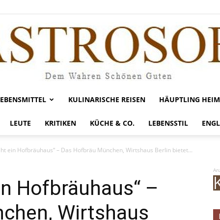
LEBENSMITTEL
KULINARISCHE REISEN
HÄUPTLING HEIM
Gastrosofie
LEUTE
KRITIKEN
KÜCHE & CO.
LEBENSSTIL
ENGL
teht ein Hofbräuhaus“ – Das Hofbräu München, Wirtshaus Berlin bietet...
An
ein Hofbräuhaus“ –
chen, Wirtshaus