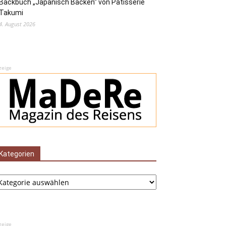
Backbuch „Japanisch Backen“ von Pâtisserie
Takumi
4. August 2026
zeige
Kategorien
tegorien
zeige