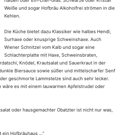
halben oder Ein-Liter-Glas. Schwarze oder Kristall
Weiße und sogar Hofbräu Alkoholfrei strömen in die
Kehlen.
Die Küche bietet dazu Klassiker wie halbes Hendl,
Surhaxe oder knusprige Schweinshaxe. Auch
Wiener Schnitzel vom Kalb und sogar eine
Schlachterplatte mit Haxe, Schweinsbraten,
datschi, Knödel, Krautsalat und Sauerkraut in der
dunkle Biersauce sowie süßer und mittelscharfer Senf
 oder geschmorte Lammstelze sind auch sehr lecker.
e wäre es mit einem lauwarmen Apfelstrudel oder
alat oder hausgemachter Obatzter ist nicht nur was,
eht ein Hofbräuhaus …“