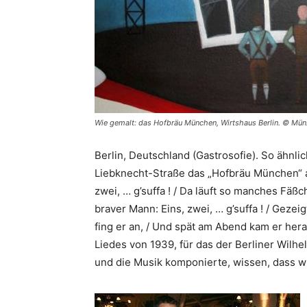
Wie gemalt: das Hofbräu München, Wirtshaus Berlin. © Mün
Berlin, Deutschland (Gastrosofie). So ähnlic
Liebknecht-Straße das „Hofbräu München“ au
zwei, … g’suffa ! / Da läuft so manches Fäßc
braver Mann: Eins, zwei, … g’suffa ! / Geze
fing er an, / Und spät am Abend kam er hera
Liedes von 1939, für das der Berliner Wilhe
und die Musik komponierte, wissen, dass wi