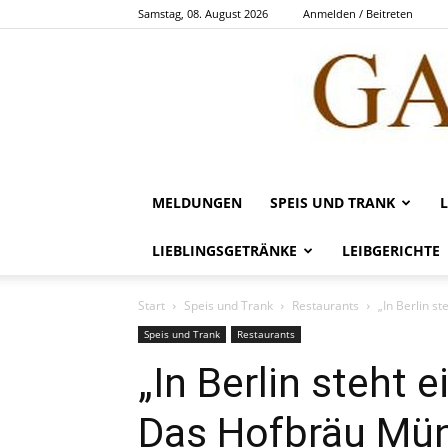
Samstag, 08. August 2026
Anmelden / Beitreten
MELDUNGEN
SPEIS UND TRANK
LIEBLINGSGETRÄNKE
LEIBGERICHTE
Start
Speis und Trank
Restaurants
„In Berlin s
Speis und Trank
Restaurants
„In Berlin steht 
Das Hofbräu Mün