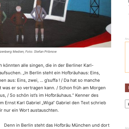
An
zenberg Medien, Foto: Stefan Pribnow
h könnten alle singen, die in der Berliner Karl-
fsuchen. „In Berlin steht ein Hofbräuhaus: Eins,
hen aus: Eins, zwei, … g’suffa ! / Da hat so manche
igt was er so vertragen kann. / Schon früh am Morgen
us, / So schön ist’s im Hofbräuhaus.“ Kenner des
Ka
lm Ernst Karl Gabriel „Wiga“ Gabriel den Text schrieb
r nur ein Wort austauschten.
Denn in Berlin steht das Hofbräu München und dort
An