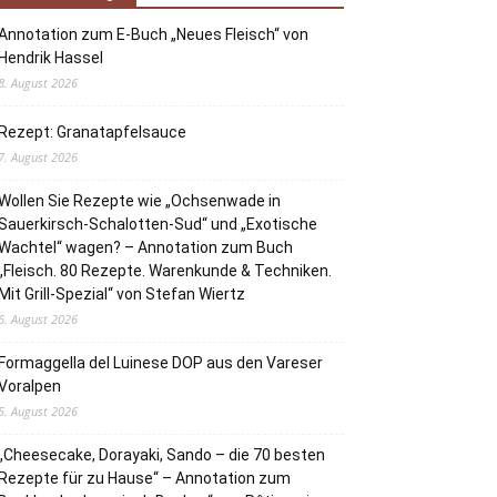
Annotation zum E-Buch „Neues Fleisch“ von
Hendrik Hassel
8. August 2026
Rezept: Granatapfelsauce
7. August 2026
Wollen Sie Rezepte wie „Ochsenwade in
Sauerkirsch-Schalotten-Sud“ und „Exotische
Wachtel“ wagen? – Annotation zum Buch
„Fleisch. 80 Rezepte. Warenkunde & Techniken.
Mit Grill-Spezial“ von Stefan Wiertz
6. August 2026
Formaggella del Luinese DOP aus den Vareser
Voralpen
5. August 2026
„Cheesecake, Dorayaki, Sando – die 70 besten
Rezepte für zu Hause“ – Annotation zum