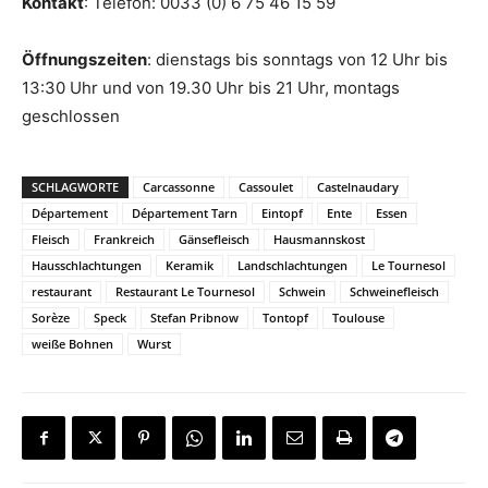
Kontakt
: Telefon: 0033 (0) 6 75 46 15 59
Öffnungszeiten
: dienstags bis sonntags von 12 Uhr bis
13:30 Uhr und von 19.30 Uhr bis 21 Uhr, montags
geschlossen
SCHLAGWORTE
Carcassonne
Cassoulet
Castelnaudary
Département
Département Tarn
Eintopf
Ente
Essen
Fleisch
Frankreich
Gänsefleisch
Hausmannskost
Hausschlachtungen
Keramik
Landschlachtungen
Le Tournesol
restaurant
Restaurant Le Tournesol
Schwein
Schweinefleisch
Sorèze
Speck
Stefan Pribnow
Tontopf
Toulouse
weiße Bohnen
Wurst