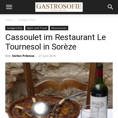
Start
Leibgerichte
Leibgerichte
Speis und Trank
Restaurants
Cassoulet im Restaurant Le
Tournesol in Sorèze
Von
Stefan Pribnow
-
27. Juni 2019