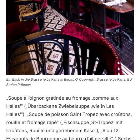
Ein Blick in die Brasserie Le Paris in Berlin. © Copyright Brasserie Le Paris, BU:
Stefan Pribnow
„Soupe à l’oignon gratinée au fromage ‚comme aux
Halles'“ („Überbackene Zwiebelsuppe ‚wie in Les
Halles'“), „Soupe de poisson Saint Tropez avec croûtons,
rouille et fromage râpé“ („Fischsuppe ‚St-Tropez‘ mit
Croûtons, Rouille und geriebenem Käse“), „6 ou 12
Escargots de Bourgogne au beurre d’ail persillé“ („Sechs