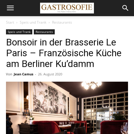
Start
Speis und Trank
Restaurants
Speis und Trank
Restaurants
Bonsoir in der Brasserie Le
Paris – Französische Küche
am Berliner Ku’damm
Von
Jean Camus
-
26. August 2020