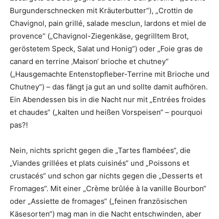
Burgunderschnecken mit Kräuterbutter“), „Crottin de
Chavignol, pain grillé, salade mesclun, lardons et miel de
provence“ („Chavignol-Ziegenkäse, gegrilltem Brot,
geröstetem Speck, Salat und Honig“) oder „Foie gras de
canard en terrine ‚Maison‘ brioche et chutney“
(„Hausgemachte Entenstopfleber-Terrine mit Brioche und
Chutney“) – das fängt ja gut an und sollte damit aufhören.
Ein Abendessen bis in die Nacht nur mit „Entrées froides
et chaudes“ („kalten und heißen Vorspeisen“ – pourquoi
pas?!
Nein, nichts spricht gegen die „Tartes flambées“, die
„Viandes grillées et plats cuisinés“ und „Poissons et
crustacés“ und schon gar nichts gegen die „Desserts et
Fromages“. Mit einer „Crème brûlée à la vanille Bourbon“
oder „Assiette de fromages“ („feinen französischen
Käsesorten“) mag man in die Nacht entschwinden, aber