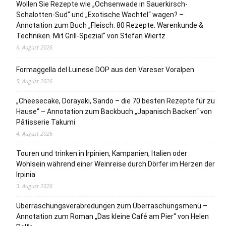
Wollen Sie Rezepte wie „Ochsenwade in Sauerkirsch-
Schalotten-Sud“ und „Exotische Wachtel“ wagen? –
Annotation zum Buch „Fleisch. 80 Rezepte. Warenkunde &
Techniken. Mit Grill-Spezial“ von Stefan Wiertz
6. August 2026
Formaggella del Luinese DOP aus den Vareser Voralpen
5. August 2026
„Cheesecake, Dorayaki, Sando – die 70 besten Rezepte für zu
Hause“ – Annotation zum Backbuch „Japanisch Backen“ von
Pâtisserie Takumi
4. August 2026
Touren und trinken in Irpinien, Kampanien, Italien oder
Wohlsein während einer Weinreise durch Dörfer im Herzen der
Irpinia
3. August 2026
Überraschungsverabredungen zum Überraschungsmenü –
Annotation zum Roman „Das kleine Café am Pier“ von Helen