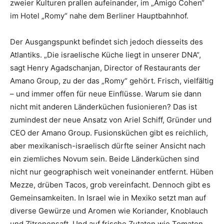
zweier Kulturen prallen aufeinander, im „Amigo Cohen“
im Hotel „Romy“ nahe dem Berliner Hauptbahnhof.
Der Ausgangspunkt befindet sich jedoch diesseits des
Atlantiks. „Die israelische Küche liegt in unserer DNA“,
sagt Henry Agadschanjan, Director of Restaurants der
Amano Group, zu der das „Romy“ gehört. Frisch, vielfältig
– und immer offen für neue Einflüsse. Warum sie dann
nicht mit anderen Länderküchen fusionieren? Das ist
zumindest der neue Ansatz von Ariel Schiff, Gründer und
CEO der Amano Group. Fusionsküchen gibt es reichlich,
aber mexikanisch-israelisch dürfte seiner Ansicht nach
ein ziemliches Novum sein. Beide Länderküchen sind
nicht nur geographisch weit voneinander entfernt. Hüben
Mezze, drüben Tacos, grob vereinfacht. Dennoch gibt es
Gemeinsamkeiten. In Israel wie in Mexiko setzt man auf
diverse Gewürze und Aromen wie Koriander, Knoblauch
und Zitronensaft. Und auf frische Zutaten wie Tomaten,