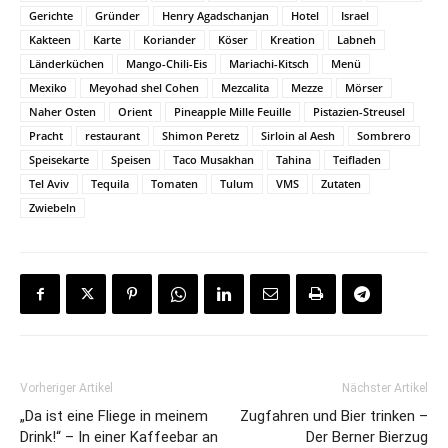
Gerichte
Gründer
Henry Agadschanjan
Hotel
Israel
Kakteen
Karte
Koriander
Köser
Kreation
Labneh
Länderküchen
Mango-Chili-Eis
Mariachi-Kitsch
Menü
Mexiko
Meyohad shel Cohen
Mezcalita
Mezze
Mörser
Naher Osten
Orient
Pineapple Mille Feuille
Pistazien-Streusel
Pracht
restaurant
Shimon Peretz
Sirloin al Aesh
Sombrero
Speisekarte
Speisen
Taco Musakhan
Tahina
Teifladen
Tel Aviv
Tequila
Tomaten
Tulum
VMS
Zutaten
Zwiebeln
Vorheriger Artikel
Nächster Artikel
„Da ist eine Fliege in meinem
Zugfahren und Bier trinken –
Drink!“ – In einer Kaffeebar an
Der Berner Bierzug