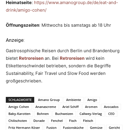
Heimatseite
:
https://www.amanogroup.de/de/eat-and-
drink/amigo-cohen/
Öffnungszeiten
: Mittwochs bis samstags ab 18 Uhr
Anzeige:
Gastrosophische Reisen durch Berlin und Brandenburg
bietet
Retroreisen
an. Bei
Retroreisen
wird kein
Etikettenschwindel betrieben, sondern die Begriffe
Sustainability, Fair Travel und Slow Food werden
großgeschrieben.
SCHLAGWORTE
Amano Group
Ambiente
Amigo
Amigo Cohen
Ananascreme
Ariel Schiff
Aromen
Avocados
Baby-Karotten
Bohnen
Buchweizen
Callwey-Verlag
CEO
Chilischoten
Dorade
Fenchel
Fisch
Fleisch
Fritz Hermann Köser
Fusion
Fusionsküche
Gemüse
Gericht