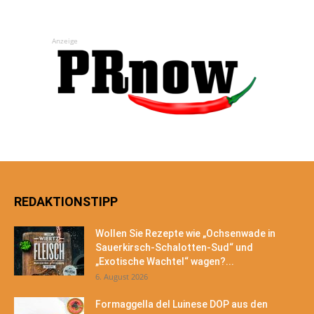
Anzeige
REDAKTIONSTIPP
Wollen Sie Rezepte wie „Ochsenwade in
Sauerkirsch-Schalotten-Sud“ und
„Exotische Wachtel“ wagen?...
6. August 2026
Formaggella del Luinese DOP aus den