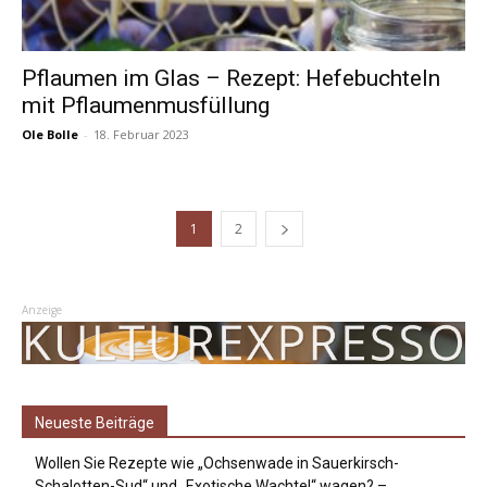
Pflaumen im Glas – Rezept: Hefebuchteln
mit Pflaumenmusfüllung
Ole Bolle
-
18. Februar 2023
1
2
Anzeige
Neueste Beiträge
Wollen Sie Rezepte wie „Ochsenwade in Sauerkirsch-
Schalotten-Sud“ und „Exotische Wachtel“ wagen? –