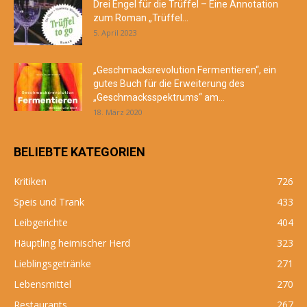
Drei Engel für die Trüffel – Eine Annotation
zum Roman „Trüffel...
5. April 2023
„Geschmacksrevolution Fermentieren“, ein
gutes Buch für die Erweiterung des
„Geschmacksspektrums“ am...
18. März 2020
BELIEBTE KATEGORIEN
Kritiken
726
Speis und Trank
433
Leibgerichte
404
Häuptling heimischer Herd
323
Lieblingsgetränke
271
Lebensmittel
270
Restaurants
267