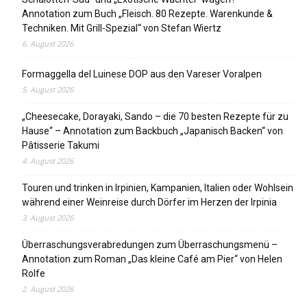
Annotation zum Buch „Fleisch. 80 Rezepte. Warenkunde &
Techniken. Mit Grill-Spezial“ von Stefan Wiertz
6. August 2026
Formaggella del Luinese DOP aus den Vareser Voralpen
5. August 2026
„Cheesecake, Dorayaki, Sando – die 70 besten Rezepte für zu
Hause“ – Annotation zum Backbuch „Japanisch Backen“ von
Pâtisserie Takumi
4. August 2026
Touren und trinken in Irpinien, Kampanien, Italien oder Wohlsein
während einer Weinreise durch Dörfer im Herzen der Irpinia
3. August 2026
Überraschungsverabredungen zum Überraschungsmenü –
Annotation zum Roman „Das kleine Café am Pier“ von Helen
Rolfe
2. August 2026