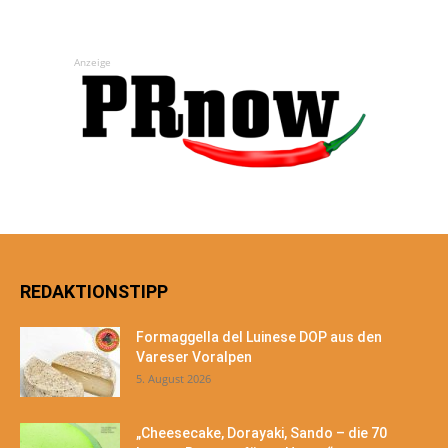
Anzeige
REDAKTIONSTIPP
Formaggella del Luinese DOP aus den
Vareser Voralpen
5. August 2026
„Cheesecake, Dorayaki, Sando – die 70