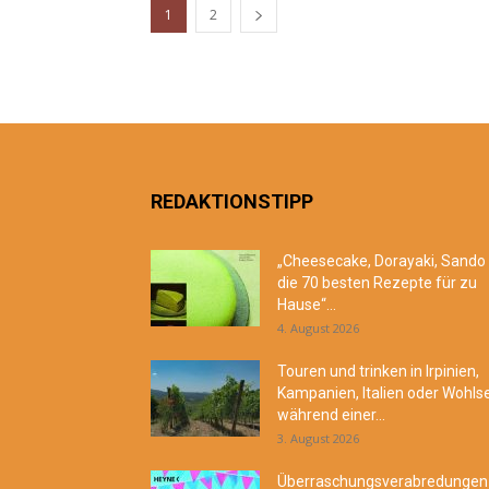
1
2
REDAKTIONSTIPP
„Cheesecake, Dorayaki, Sando
die 70 besten Rezepte für zu
Hause“...
4. August 2026
Touren und trinken in Irpinien,
Kampanien, Italien oder Wohls
während einer...
3. August 2026
Überraschungsverabredungen