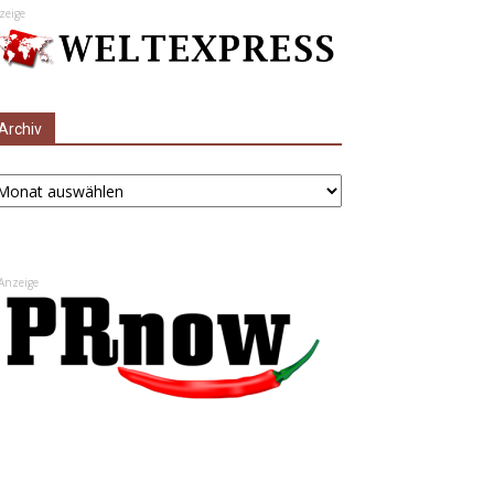
zeige
Archiv
chiv
Anzeige