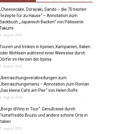
„Cheesecake, Dorayaki, Sando – die 70 besten
Rezepte für zu Hause“ – Annotation zum
Backbuch „Japanisch Backen“ von Pâtisserie
Takumi
4. August 2026
Touren und trinken in Irpinien, Kampanien, Italien
oder Wohlsein während einer Weinreise durch
Dörfer im Herzen der Irpinia
3. August 2026
Überraschungsverabredungen zum
Überraschungsmenü – Annotation zum Roman
„Das kleine Café am Pier“ von Helen Rolfe
2. August 2026
„Borgo diVino in Tour“: Genußreise durch
Fiumefreddo Bruzio und andere schöne Orte in
Italien
1. August 2026