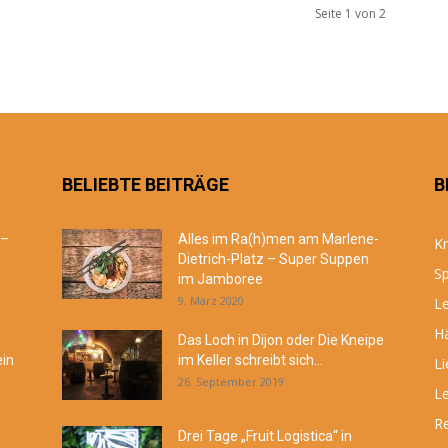
Seite 1 von 2
BELIEBTE BEITRÄGE
B
 –
Alles im Ra(h)men am Marlene-
Kr
Dietrich-Platz – Super Suppen
Sp
im Jamboree
9. März 2020
Le
Hä
Das Loch in Dijon oder Die Kneipe
ein
im Keller schreibt sich...
Li
26. September 2019
Le
R
Drei Tage „Fruit Logistica“ in