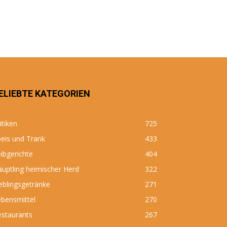
ELIEBTE KATEGORIEN
itiken
725
eis und Trank
433
ibgerichte
404
uptling heimischer Herd
322
eblingsgetränke
271
bensmittel
270
estaurants
267