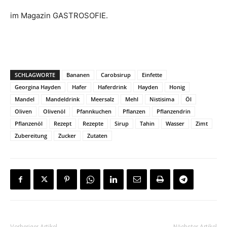
im Magazin GASTROSOFIE.
SCHLAGWORTE
Bananen
Carobsirup
Einfette
Georgina Hayden
Hafer
Haferdrink
Hayden
Honig
Mandel
Mandeldrink
Meersalz
Mehl
Nistisima
Öl
Oliven
Olivenöl
Pfannkuchen
Pflanzen
Pflanzendrin
Pflanzenöl
Rezept
Rezepte
Sirup
Tahin
Wasser
Zimt
Zubereitung
Zucker
Zutaten