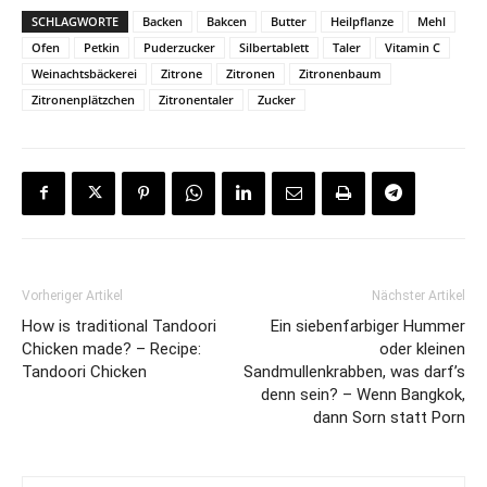
SCHLAGWORTE
Backen
Bakcen
Butter
Heilpflanze
Mehl
Ofen
Petkin
Puderzucker
Silbertablett
Taler
Vitamin C
Weinachtsbäckerei
Zitrone
Zitronen
Zitronenbaum
Zitronenplätzchen
Zitronentaler
Zucker
Vorheriger Artikel
Nächster Artikel
How is traditional Tandoori
Ein siebenfarbiger Hummer
Chicken made? – Recipe:
oder kleinen
Tandoori Chicken
Sandmullenkrabben, was darf’s
denn sein? – Wenn Bangkok,
dann Sorn statt Porn