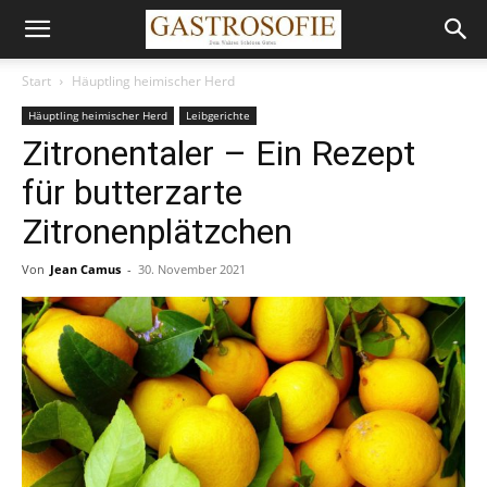
Start
Häuptling heimischer Herd
Häuptling heimischer Herd
Leibgerichte
Zitronentaler – Ein Rezept
für butterzarte
Zitronenplätzchen
Von
Jean Camus
-
30. November 2021