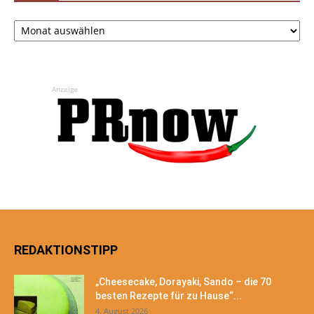
Archiv
Anzeige
REDAKTIONSTIPP
„Cheesecake, Dorayaki, Sando – die 70
besten Rezepte für zu Hause“...
4. August 2026