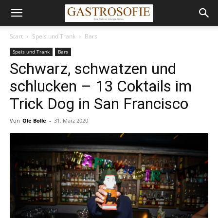
Start
Speis und Trank
Bars
Speis und Trank
Bars
Schwarz, schwatzen und
schlucken – 13 Coktails im
Trick Dog in San Francisco
Von
Ole Bolle
-
31. März 2020