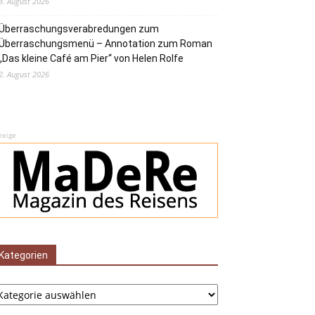
3. August 2026
Überraschungsverabredungen zum
Überraschungsmenü – Annotation zum Roman
„Das kleine Café am Pier“ von Helen Rolfe
2. August 2026
zeige
Kategorien
tegorien