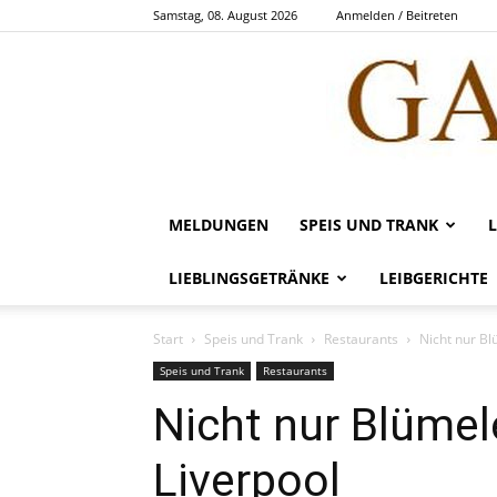
Samstag, 08. August 2026
Anmelden / Beitreten
MELDUNGEN
SPEIS UND TRANK
LIEBLINGSGETRÄNKE
LEIBGERICHTE
Start
Speis und Trank
Restaurants
Nicht nur Bl
Speis und Trank
Restaurants
Nicht nur Blümele
Liverpool