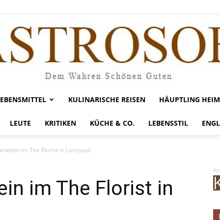
LEBENSMITTEL
KULINARISCHE REISEN
HÄUPTLING HEIM
Gastrosofie
LEUTE
KRITIKEN
KÜCHE & CO.
LEBENSSTIL
ENGL
ümelein im The Florist in Liverpool
An
in im The Florist in