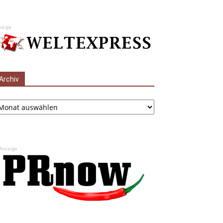
zeige
Archiv
chiv
Anzeige