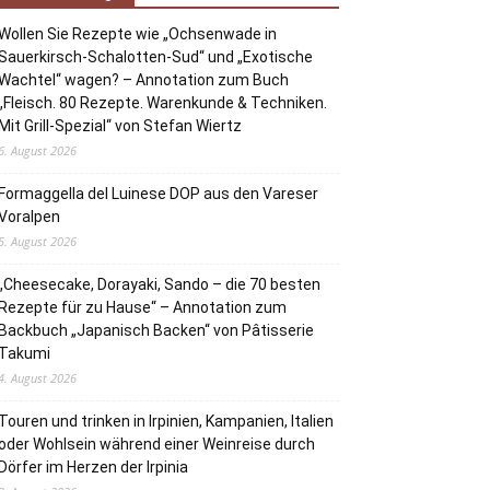
Wollen Sie Rezepte wie „Ochsenwade in
Sauerkirsch-Schalotten-Sud“ und „Exotische
Wachtel“ wagen? – Annotation zum Buch
„Fleisch. 80 Rezepte. Warenkunde & Techniken.
Mit Grill-Spezial“ von Stefan Wiertz
6. August 2026
Formaggella del Luinese DOP aus den Vareser
Voralpen
5. August 2026
„Cheesecake, Dorayaki, Sando – die 70 besten
Rezepte für zu Hause“ – Annotation zum
Backbuch „Japanisch Backen“ von Pâtisserie
Takumi
4. August 2026
Touren und trinken in Irpinien, Kampanien, Italien
oder Wohlsein während einer Weinreise durch
Dörfer im Herzen der Irpinia