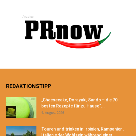
Anzeige
REDAKTIONSTIPP
„Cheesecake, Dorayaki, Sando – die 70
besten Rezepte für zu Hause“...
4. August 2026
Touren und trinken in Irpinien, Kampanien,
Italien oder Wohlsein während einer...