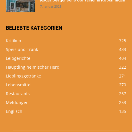
Asger Jørgensens Container in Kopenhagen
7. Januar 2021
BELIEBTE KATEGORIEN
Kritiken
725
Speis und Trank
433
Leibgerichte
404
Häuptling heimischer Herd
322
Lieblingsgetränke
271
Lebensmittel
270
Restaurants
267
Meldungen
253
Englisch
135