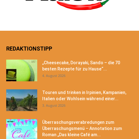
REDAKTIONSTIPP
„Cheesecake, Dorayaki, Sando – die 70
besten Rezepte für zu Hause“...
4. August 2026
Touren und trinken in Irpinien, Kampanien,
Italien oder Wohlsein während einer...
3. August 2026
Überraschungsverabredungen zum
Überraschungsmenü – Annotation zum
Roman „Das kleine Café am...