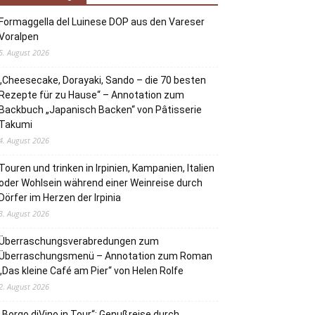
Formaggella del Luinese DOP aus den Vareser
Voralpen
5. August 2026
„Cheesecake, Dorayaki, Sando – die 70 besten
Rezepte für zu Hause“ – Annotation zum
Backbuch „Japanisch Backen“ von Pâtisserie
Takumi
4. August 2026
Touren und trinken in Irpinien, Kampanien, Italien
oder Wohlsein während einer Weinreise durch
Dörfer im Herzen der Irpinia
3. August 2026
Überraschungsverabredungen zum
Überraschungsmenü – Annotation zum Roman
„Das kleine Café am Pier“ von Helen Rolfe
2. August 2026
„Borgo diVino in Tour“: Genußreise durch