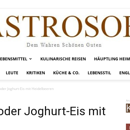
LEBENSMITTEL
KULINARISCHE REISEN
HÄUPTLING HEIM
Gastrosofie
LEUTE
KRITIKEN
KÜCHE & CO.
LEBENSSTIL
ENGL
 oder Joghurt-Eis mit Heidelbeeren
An
 oder Joghurt-Eis mit