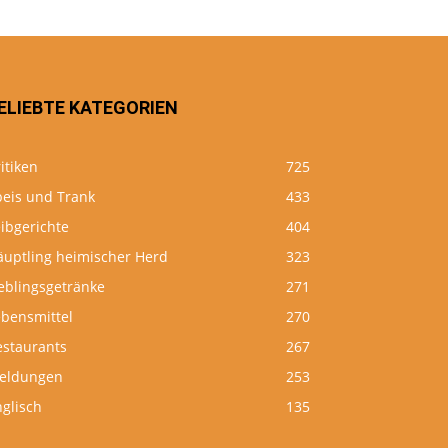
ELIEBTE KATEGORIEN
itiken
725
peis und Trank
433
ibgerichte
404
äuptling heimischer Herd
323
eblingsgetränke
271
ebensmittel
270
estaurants
267
eldungen
253
glisch
135