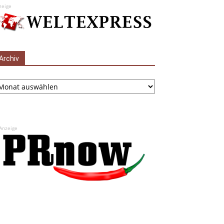
zeige
Archiv
chiv
Anzeige