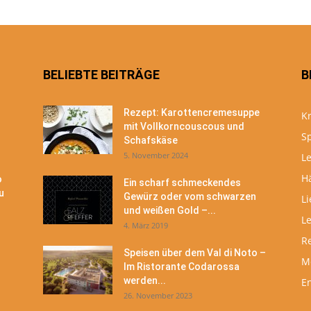
BELIEBTE BEITRÄGE
B
Rezept: Karottencremesuppe
Kr
mit Vollkorncouscous und
S
Schafskäse
5. November 2024
Le
H
o
Ein scharf schmeckendes
u
Gewürz oder vom schwarzen
Li
und weißen Gold –...
L
4. März 2019
R
Speisen über dem Val di Noto –
M
Im Ristorante Codarossa
werden...
En
26. November 2023