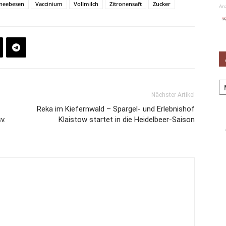
neebesen
Vaccinium
Vollmilch
Zitronensaft
Zucker
An
Ar
Nächster Artikel
Reka im Kiefernwald – Spargel- und Erlebnishof
v.
Klaistow startet in die Heidelbeer-Saison