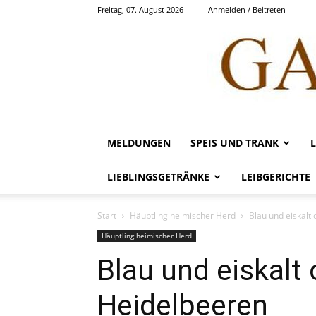
Freitag, 07. August 2026
Anmelden / Beitreten
MELDUNGEN
SPEIS UND TRANK
LIEBLINGSGETRÄNKE
LEIBGERICHTE
Start
Häuptling heimischer Herd
Blau und eiskalt
Häuptling heimischer Herd
Blau und eiskalt
Heidelbeeren