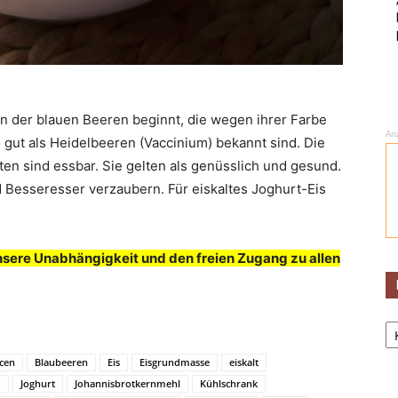
son der blauen Beeren beginnt, die wegen ihrer Farbe
An
gut als Heidelbeeren (Vaccinium) bekannt sind. Die
en sind essbar. Sie gelten als genüsslich und gesund.
nd Besseresser verzaubern. Für eiskaltes Joghurt-Eis
nsere Unabhängigkeit und den freien Zugang zu allen
Ka
cen
Blaubeeren
Eis
Eisgrundmasse
eiskalt
d
Joghurt
Johannisbrotkernmehl
Kühlschrank