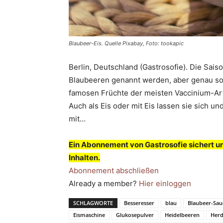
Blaubeer-Eis. Quelle Pixabay, Foto: tookapic
Berlin, Deutschland (Gastrosofie). Die Sai
Blaubeeren genannt werden, aber genau so 
famosen Früchte der meisten Vaccinium-Art
Auch als Eis oder mit Eis lassen sie sich u
mit…
Ein Abonnement von Gastrosofie sichert u
Inhalten.
Abonnement abschließen
Already a member?
Hier einloggen
SCHLAGWORTE
Besseresser
blau
Blaubeer-Sau
Eismaschine
Glukosepulver
Heidelbeeren
Her