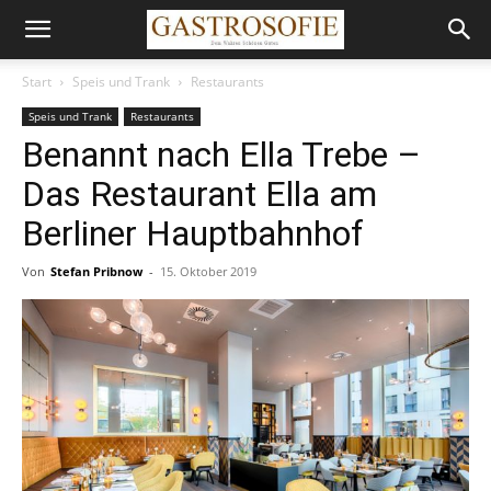
Start
Speis und Trank
Restaurants
Speis und Trank
Restaurants
Benannt nach Ella Trebe –
Das Restaurant Ella am
Berliner Hauptbahnhof
Von
Stefan Pribnow
-
15. Oktober 2019