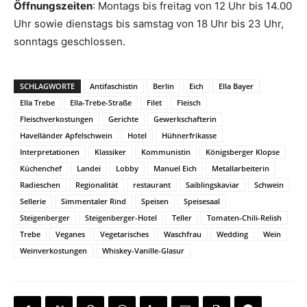
Öffnungszeiten
: Montags bis freitag von 12 Uhr bis 14.00
Uhr sowie dienstags bis samstag von 18 Uhr bis 23 Uhr,
sonntags geschlossen.
SCHLAGWORTE
Antifaschistin
Berlin
Eich
Ella Bayer
Ella Trebe
Ella-Trebe-Straße
Filet
Fleisch
Fleischverkostungen
Gerichte
Gewerkschafterin
Havelländer Apfelschwein
Hotel
Hühnerfrikasse
Interpretationen
Klassiker
Kommunistin
Königsberger Klopse
Küchenchef
Landei
Lobby
Manuel Eich
Metallarbeiterin
Radieschen
Regionalität
restaurant
Saiblingskaviar
Schwein
Sellerie
Simmentaler Rind
Speisen
Speisesaal
Steigenberger
Steigenberger-Hotel
Teller
Tomaten-Chili-Relish
Trebe
Veganes
Vegetarisches
Waschfrau
Wedding
Wein
Weinverkostungen
Whiskey-Vanille-Glasur