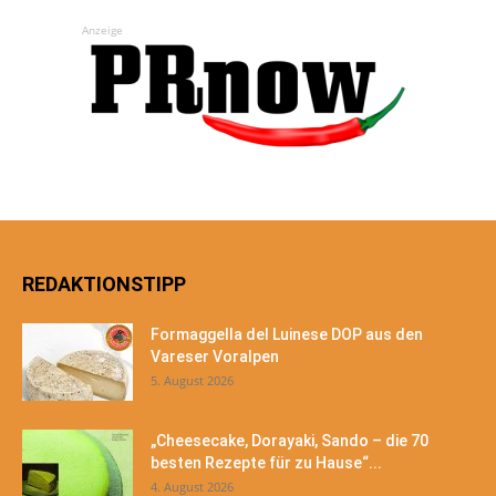
Anzeige
REDAKTIONSTIPP
Formaggella del Luinese DOP aus den
Vareser Voralpen
5. August 2026
„Cheesecake, Dorayaki, Sando – die 70
besten Rezepte für zu Hause“...
4. August 2026